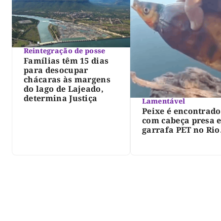
Reintegração de posse
Famílias têm 15 dias
para desocupar
chácaras às margens
do lago de Lajeado,
determina Justiça
Lamentável
Peixe é encontrado
com cabeça presa 
garrafa PET no Rio
Javaés e vídeo aler
para impacto do li
nos rios