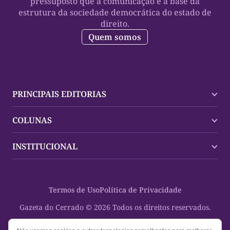
pressuposto que a comunicação é a base da
estrutura da sociedade democrática do estado de
direito.
Quem somos
PRINCIPAIS EDITORIAS
Últimas Notícias
COLUNAS
Palmas
Tocantins
Trocando em Miúdos
INSTITUCIONAL
Mundo
Policial
Política
Cultura Dinâmica
Midia Kit
Polícia
Saudabilidade
Contato
Termos de Uso
Política de Privacidade
Oportunidades
Planeta Vivo
Sobre
Cultura
Espaço Cidadania
Gazeta do Cerrado © 2026 Todos os direitos reservados.
Saúde
Turistando Gazeta
Educação
Nosso Direito