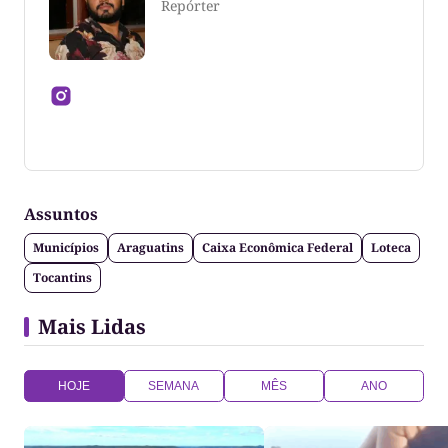
Repórter
Jornalista formado pela Universidade Federal do
Tocantins
Assuntos
Municípios
Araguatins
Caixa Econômica Federal
Loteca
Tocantins
Mais Lidas
HOJE
SEMANA
MÊS
ANO