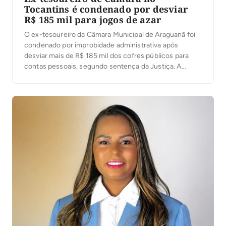
Tocantins é condenado por desviar
R$ 185 mil para jogos de azar
O ex-tesoureiro da Câmara Municipal de Araguanã foi
condenado por improbidade administrativa após
desviar mais de R$ 185 mil dos cofres públicos para
contas pessoais, segundo sentença da Justiça. A
decisão foi proferida nesta terça-feira (4) pelo juiz
José Carlos Ferreira Machado, da 1ª Escrivania Cível de
Xambioá. De acordo com o processo, o ex-servidor […]