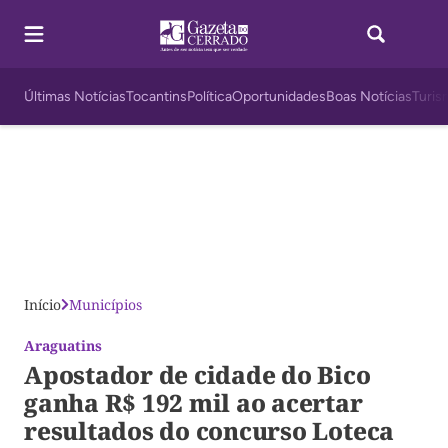
Últimas Notícias
Tocantins
Política
Oportunidades
Boas Notícias
Turis
Início
Municípios
Araguatins
Apostador de cidade do Bico
ganha R$ 192 mil ao acertar
resultados do concurso Loteca