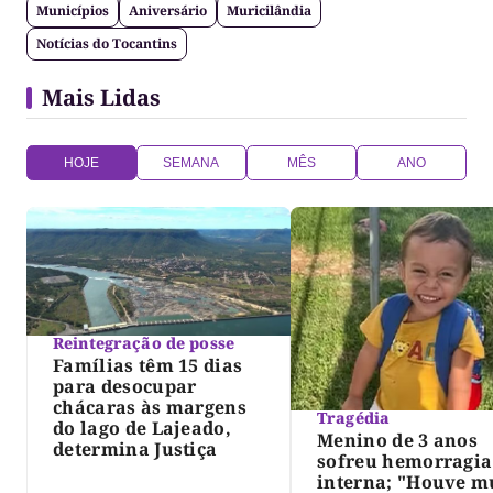
Municípios
Aniversário
Muricilândia
Notícias do Tocantins
Mais Lidas
HOJE
SEMANA
MÊS
ANO
Reintegração de posse
Famílias têm 15 dias
para desocupar
chácaras às margens
Tragédia
do lago de Lajeado,
Menino de 3 anos
determina Justiça
sofreu hemorragia
interna; "Houve m