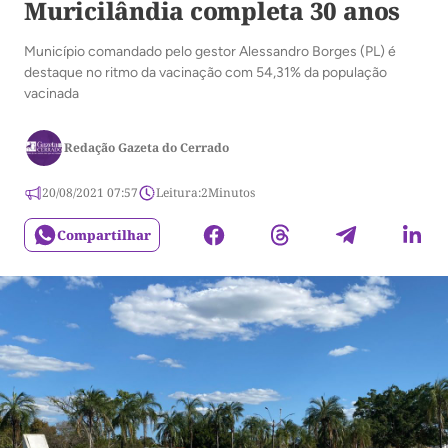
Muricilândia completa 30 anos
Município comandado pelo gestor Alessandro Borges (PL) é
destaque no ritmo da vacinação com 54,31% da população
vacinada
Redação Gazeta do Cerrado
20/08/2021 07:57
Leitura:
2
Minutos
Compartilhar