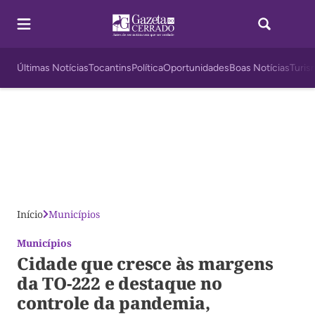
Últimas Notícias
Tocantins
Política
Oportunidades
Boas Notícias
Turis
Início
Municípios
Municípios
Cidade que cresce às margens
da TO-222 e destaque no
controle da pandemia,