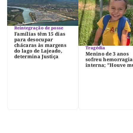
Reintegração de posse
Famílias têm 15 dias
para desocupar
chácaras às margens
Tragédia
do lago de Lajeado,
Menino de 3 anos
determina Justiça
sofreu hemorragia
interna; "Houve m
violência", diz dir
do IML