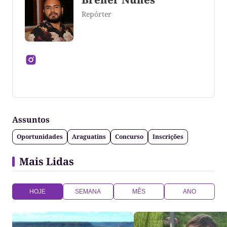
Repórter
Jornalista formado pela Universidade Federal do
Tocantins
Assuntos
Oportunidades
Araguatins
Concurso
Inscrições
Mais Lidas
HOJE
SEMANA
MÊS
ANO