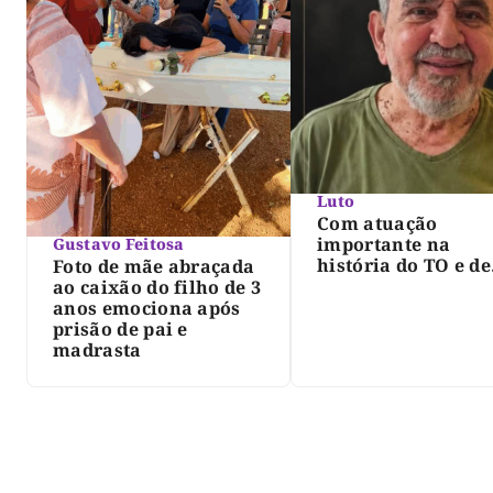
Luto
Com atuação
importante na
Gustavo Feitosa
história do TO e de
Foto de mãe abraçada
Palmas, morre Isra
ao caixão do filho de 3
Siqueira; Palmas
anos emociona após
decreta luto oficia
prisão de pai e
três dias
madrasta