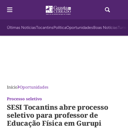
Últimas Notícias
Tocantins
Política
Oportunidades
Boas Notícias
Turis
Início
Oportunidades
Processo seletivo
SESI Tocantins abre processo
seletivo para professor de
Educação Física em Gurupi