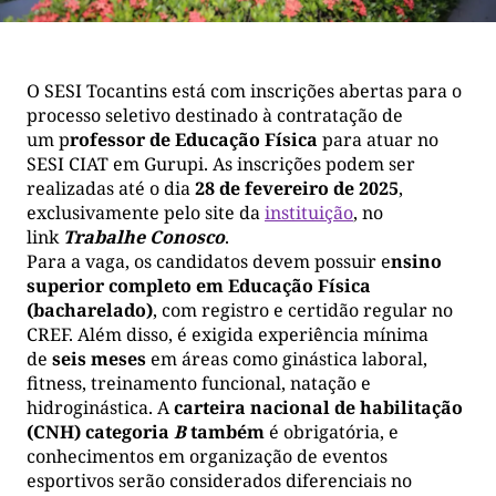
O SESI Tocantins está com inscrições abertas para o
processo seletivo destinado à contratação de
um p
rofessor de Educação Física
para atuar no
SESI CIAT em Gurupi. As inscrições podem ser
realizadas até o dia
28 de fevereiro de 2025
,
exclusivamente pelo site da
instituição
, no
link
Trabalhe Conosco
.
Para a vaga, os candidatos devem possuir e
nsino
superior completo em Educação Física
(bacharelado)
, com registro e certidão regular no
CREF. Além disso, é exigida experiência mínima
de
seis meses
em áreas como ginástica laboral,
fitness, treinamento funcional, natação e
hidroginástica. A
carteira nacional de habilitação
(CNH) categoria
B
também
é obrigatória, e
conhecimentos em organização de eventos
esportivos serão considerados diferenciais no