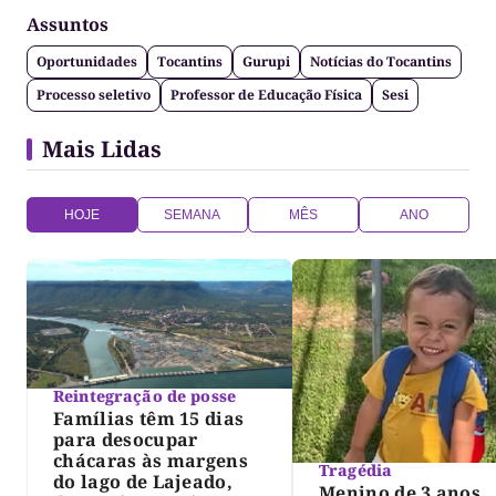
Assuntos
Oportunidades
Tocantins
Gurupi
Notícias do Tocantins
Processo seletivo
Professor de Educação Física
Sesi
Mais Lidas
HOJE
SEMANA
MÊS
ANO
Reintegração de posse
Famílias têm 15 dias
para desocupar
chácaras às margens
Tragédia
do lago de Lajeado,
Menino de 3 anos