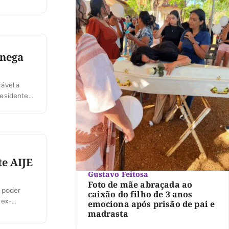
lientar
 nega
ável a
residente
recer é do
te AIJE
Gustavo Feitosa
Foto de mãe abraçada ao
e poder
caixão do filho de 3 anos
 ex-
emociona após prisão de pai e
rges Nunes
madrasta
ue alegou