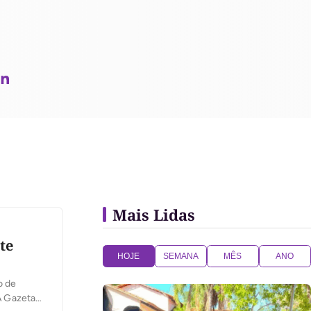
Mais Lidas
te
HOJE
SEMANA
MÊS
ANO
o de
 A Gazeta