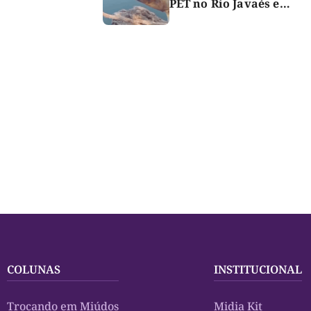
PET no Rio Javaés e
vídeo alerta para
impacto do lixo nos rios
COLUNAS
INSTITUCIONAL
Trocando em Miúdos
Midia Kit