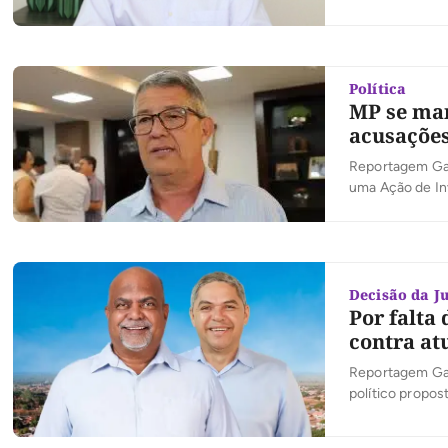
teve acesso à d
que, em virtude
Política
MP se man
acusações
Reportagem Gaz
uma Ação de Inv
da Associação T
dia 12. A promo
Decisão da Ju
Por falta 
contra at
Reportagem Gaz
político propos
candidato Guil
e o vice Roniso