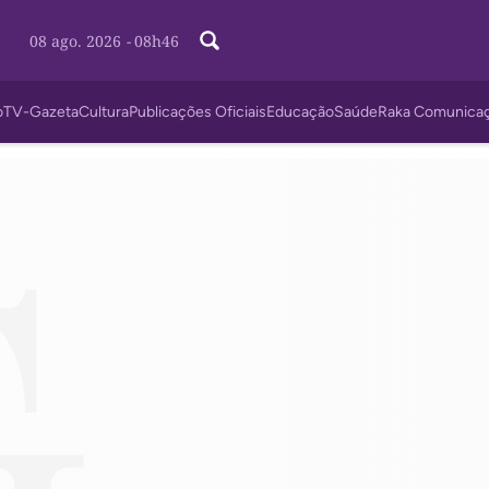
08 ago. 2026
-
08h46
o
TV-Gazeta
Cultura
Publicações Oficiais
Educação
Saúde
Raka Comunica