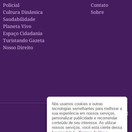
Policial
Contato
Cultura Dinâmica
Sobre
Saudabilidade
Planeta Vivo
Espaço Cidadania
Turistando Gazeta
Nosso Direito
Nós usamos cookies e outras
tecnologias semelhantes para melhorar a
sua experiência em nossos serviços,
personalizar publicidade e recomendar
conteúdo de seu interesse. Ao utilizar
nossos serviços, você está ciente dessa