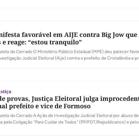
ecisão que saiu por volta das 16 horas desta sexta-feira, 27. “Importa sa
 da severidade das sanções advindas de […]
ifesta favorável em AIJE contra Big Jow que
 e reage: “estou tranquilo”
eta do Cerrado O Ministério Público Estadual (MPE) deu parecer favor
estigação Judicial Eleitoral (Aije) contra o prefeito de Cristalândia e p
ocantinense de Municípios (ATM), Wilson Júnior, o Big Jow (UB). O pa
tora Isabelle Figueiredo afirmou no parecer: “é evidente que […]
stiça
de provas, Justiça Eleitoral julga improceden
ual prefeito e vice de Formoso
eta do Cerrado A Ação de Investigação Judicial Eleitoral por abuso d
ta pela Coligação “Para Cuidar de Todos” (PP/PDT/Republicanos) e pelo
herme Gama contra o atual prefeito de Formoso do Araguaia, Israel Bo
n Parente foi julgada improcedente pelo juiz eleitoral Valdemir Braga q