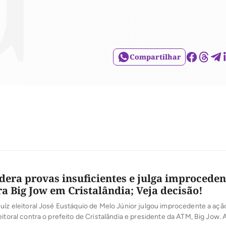
Compartilhar
idera provas insuficientes e julga improceden
ra Big Jow em Cristalândia; Veja decisão!
uíz eleitoral José Eustáquio de Melo Júnior julgou improcedente a açã
eitoral contra o prefeito de Cristalândia e presidente da ATM, Big Jow.