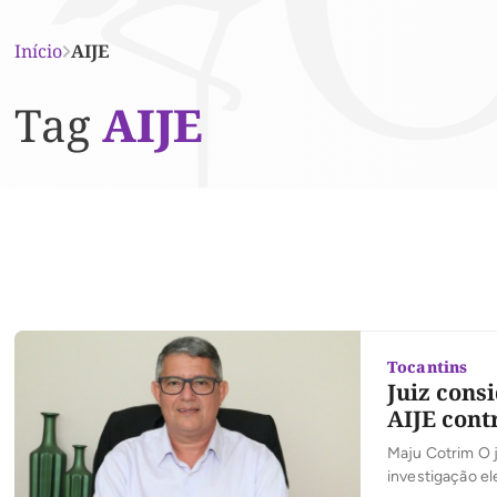
Início
AIJE
Tag
AIJE
Tocantins
Juiz cons
AIJE cont
Maju Cotrim O j
investigação el