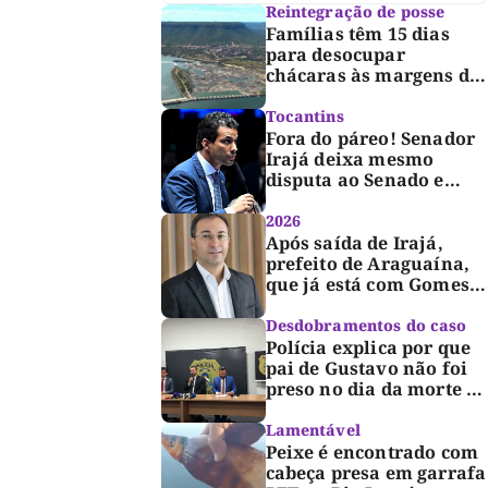
Reintegração de posse
Famílias têm 15 dias
para desocupar
chácaras às margens do
lago de Lajeado,
determina Justiça
Tocantins
Fora do páreo! Senador
Irajá deixa mesmo
disputa ao Senado e
desabafa: “Saio deste
processo de cabeça
2026
erguida, com gratidão e
Após saída de Irajá,
respeito”
prefeito de Araguaína,
que já está com Gomes,
entra também na
campanha de Dimas e
Desdobramentos do caso
fará anúncio oficial
Polícia explica por que
pai de Gustavo não foi
preso no dia da morte e
detalha avanço da
investigação
Lamentável
Peixe é encontrado com
cabeça presa em garrafa