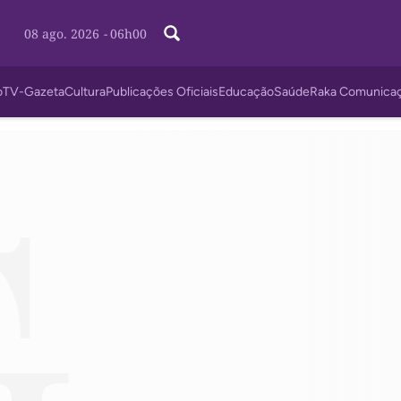
08 ago. 2026
-
06h00
o
TV-Gazeta
Cultura
Publicações Oficiais
Educação
Saúde
Raka Comunica