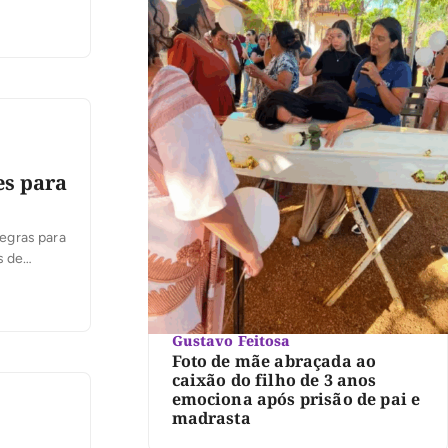
es para
egras para
s de
ita uma
presas. A
Gustavo Feitosa
Foto de mãe abraçada ao
caixão do filho de 3 anos
emociona após prisão de pai e
madrasta