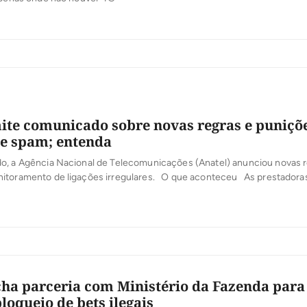
ite comunicado sobre novas regras e puniçõ
de spam; entenda
 a Agência Nacional de Telecomunicações (Anatel) anunciou novas r
itoramento de ligações irregulares. O que aconteceu As prestadora
ão informar quem são os originadores de chamadas indesejadas. Foi fe
‘Sistema Coleta de Dados Anatel’ para disponibilizar essa função às em
cha parceria com Ministério da Fazenda para
loqueio de bets ilegais