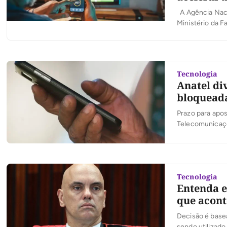
A Agência Naci
Ministério da 
objetivo de inte
vai simplificar
Tecnologia
Anatel di
bloquead
Prazo para apos
Telecomunicaçõe
(empresas de ap
notificando as 
na […]
Tecnologia
Entenda e
que acont
Decisão é basea
sendo utilizado