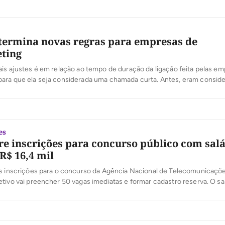
termina novas regras para empresas de
ting
is ajustes é em relação ao tempo de duração da ligação feita pelas e
ara que ela seja considerada uma chamada curta. Antes, eram consid
s aquelas com até 3 segundos. Com as novas regras, são consideradas
é 6 segundos, com desligamento na origem ou no […]
es
re inscrições para concurso público com salá
 R$ 16,4 mil
as inscrições para o concurso da Agência Nacional de Telecomunicaçõe
tivo vai preencher 50 vagas imediatas e formar cadastro reserva. O salá
35, para uma jornada de trabalho de 40 horas semanais. O cargo é o de
m regulação de serviços públicos de telecomunicações, com oportunid
[…]