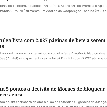
onal de Telecomunicações (Anatel) e a Secretaria de Prêmios e Apost
Fazenda (SPA-MF) firmaram um Acordo de Cooperação Técnica (ACT) 
nsificar a proibição de sites de apostas ilegais no Brasil. A participaçã
 a detecção de apostas de quota fixa que operam sem […]
vulga lista com 2.027 páginas de bets a serem
as
tador retirar recursos terminou na quinta-feira A Agência Nacional de
s (Anatel) divulgou nesta sexta-feira (11) a lista com 2.027 páginas d
ostas eletrônicas) que sairão do ar nos próximos dias. A agência está
prestadoras de serviços para derrubar o acesso às páginas. A lista está 
m 5 pontos a decisão de Moraes de bloquear 
ece agora
da no entendimento de que o X, ao não atender exigências da Justiça,
 para criar um ‘ambiente de terra sem lei’. O ministro Alexandre de Mor