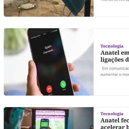
Tecnologia
Anatel em
ligações 
Em comunicado,
aumentar o mon
telefonia dever
atualização no 
entidade […]
Tecnologia
Anatel fe
acelerar b