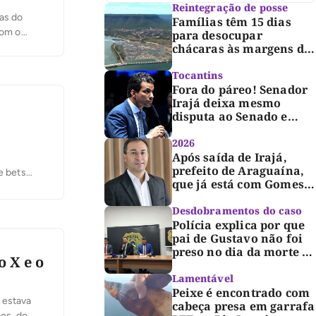
Reintegração de posse
as do
Famílias têm 15 dias
com o
para desocupar
chácaras às margens do
o conjunta
lago de Lajeado,
determina Justiça
Tocantins
Fora do páreo! Senador
Irajá deixa mesmo
disputa ao Senado e
desabafa: “Saio deste
processo de cabeça
2026
erguida, com gratidão e
Após saída de Irajá,
respeito”
prefeito de Araguaína,
e bets
que já está com Gomes,
entra também na
disponível
campanha de Dimas e
Desdobramentos do caso
fará anúncio oficial
Polícia explica por que
pai de Gustavo não foi
preso no dia da morte e
o X e o
detalha avanço da
investigação
Lamentável
Peixe é encontrado com
 estava
cabeça presa em garrafa
aes, do