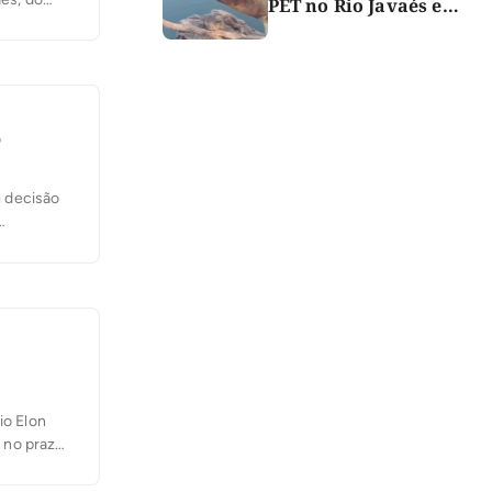
PET no Rio Javaés e
vídeo alerta para
impacto do lixo nos rios
o
m decisão
deste
io Elon
l no prazo
O ministro