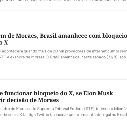
l Federal (STF), determinou nesta sexta-feira (30) o bloqueio da rede
sil. No início da madrugada deste sábado (31), o X começou […]
m de Moraes, Brasil amanhece com bloquei
o X
l acontecerá quando mais de 20 mil provedores de internet cumprire
 STF Alexandre de Moraes O Brasil amanhece, neste sábado (31/8), sob
bloqueio total da rede X (antigo Twitter). A suspensão começou às 0h 
e acontece de forma gradual. A Anatel deve comunicar ao STF […]
 funcionar bloqueio do X, se Elon Musk
r decisão de Moraes
andre de Moraes, do Supremo Tribunal Federal (STF), intimou o bilionár
ede social X (antigo Twitter), a indicar um representante legal no Brasi
 caso de descumprimento, a rede social poderá ser suspensa no país. 
o pagamento de multas pelo descumprimento de ordens […]