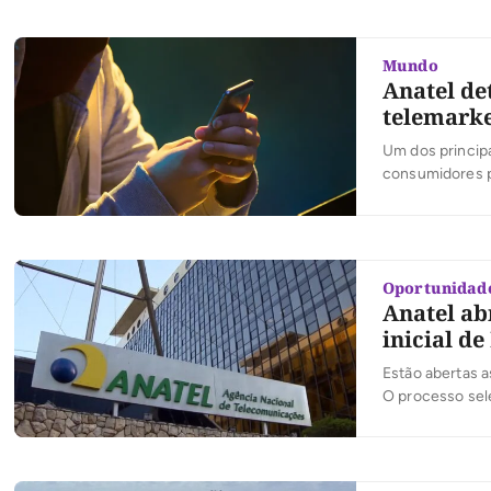
Mundo
Anatel de
telemarke
Um dos principa
consumidores p
chamadas curta
chamadas de at
Oportunidad
Anatel ab
inicial de
Estão abertas 
O processo sele
é de R$ 16.413,
especialista e
divididas entre 