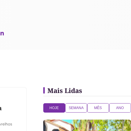
Mais Lidas
a
HOJE
SEMANA
MÊS
ANO
arelhos