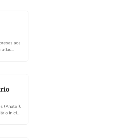
mpresas aos
eradas
 curtas as
rio
s (Anatel).
rio inicial
ades