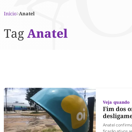
Início
Anatel
Tag
Anatel
Veja quando
Fim dos o
desligam
Anatel confirm
ficarão ativos