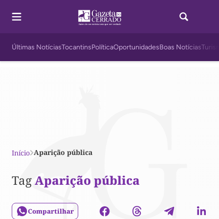
Últimas Notícias
Tocantins
Política
Oportunidades
Boas Notícias
Turis
Aparição pública
Início
Tag
Aparição pública
Compartilhar