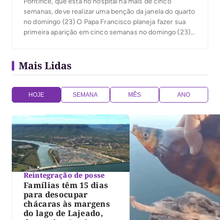
Pontífice, que está no hospital há mais de cinco
semanas, deve realizar uma benção da janela do quarto
no domingo (23) O Papa Francisco planeja fazer sua
primeira aparição em cinco semanas no domingo (23),
oferecendo uma bênção da janela de seu quarto no
hospital Gemelli, em Roma, enquanto luta contra uma
Mais Lidas
pneumonia dupla. Francisco, […]
HOJE
SEMANA
MÊS
ANO
Reintegração de posse
Famílias têm 15 dias
para desocupar
chácaras às margens
do lago de Lajeado,