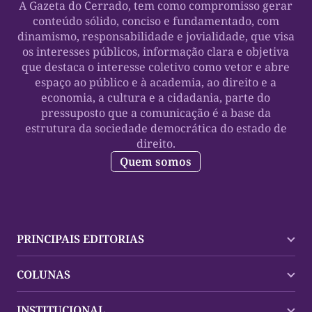
A Gazeta do Cerrado, tem como compromisso gerar
conteúdo sólido, conciso e fundamentado, com
dinamismo, responsabilidade e jovialidade, que visa
os interesses públicos, informação clara e objetiva
que destaca o interesse coletivo como vetor e abre
espaço ao público e à academia, ao direito e a
economia, a cultura e a cidadania, parte do
pressuposto que a comunicação é a base da
estrutura da sociedade democrática do estado de
direito.
Quem somos
PRINCIPAIS EDITORIAS
Últimas Notícias
COLUNAS
Palmas
Tocantins
Trocando em Miúdos
INSTITUCIONAL