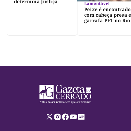
determina Justiça
Lamentável
Peixe é encontrado
com cabeça presa 
garrafa PET no Rio
Javaés e vídeo aler
para impacto do li
nos rios