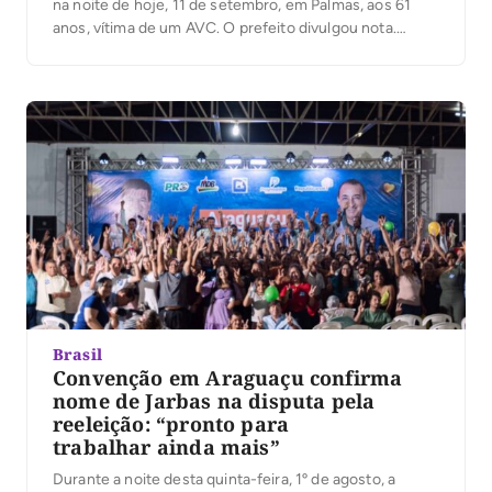
na noite de hoje, 11 de setembro, em Palmas, aos 61
anos, vítima de um AVC. O prefeito divulgou nota.
“Maria Alice era uma mulher de coração generoso e
dedicada à sua família e à comunidade de Araguaçu.
Sua […]
Brasil
Convenção em Araguaçu confirma
nome de Jarbas na disputa pela
reeleição: “pronto para
trabalhar ainda mais”
Durante a noite desta quinta-feira, 1º de agosto, a