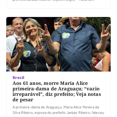
Pesar* Foi com profundo pesar que recebi a notícia do
falecimento de *Maria Alice Pereira da Silva Ribeiro*,
aos 61 anos, primeira-dama de Araguaçu e […]
Brasil
Aos 61 anos, morre Maria Alice
primeira-dama de Araguaçu; “vazio
irreparável”, diz prefeito; Veja notas
de pesar
A primeira-dama de Araguaçu, Maria Alice Pereira da
Silva Ribeiro, esposa do prefeito Jarbas Ribeiro, faleceu