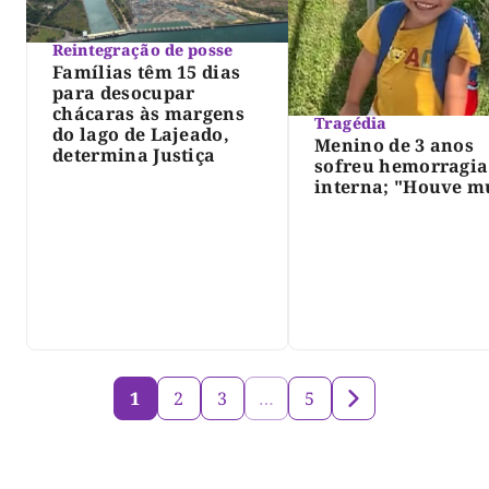
Reintegração de posse
Famílias têm 15 dias
para desocupar
chácaras às margens
Tragédia
do lago de Lajeado,
Menino de 3 anos
determina Justiça
sofreu hemorragia
interna; "Houve m
violência", diz dir
do IML
1
2
3
…
5