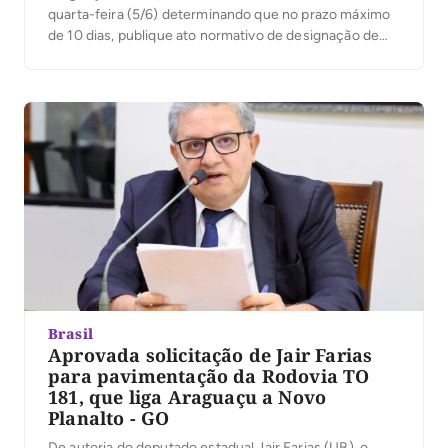
quarta-feira (5/6) determinando que no prazo máximo
de 10 dias, publique ato normativo de designação de
um delegado da Polícia Civil como chefe da 91ª
Delegacia de Polícia de Araguaçu, com direito à função
gratificada. Conforme a decisão […]
Brasil
Aprovada solicitação de Jair Farias
para pavimentação da Rodovia TO
181, que liga Araguaçu a Novo
Planalto - GO
De autoria do deputado estadual Jair Farias (UB), o