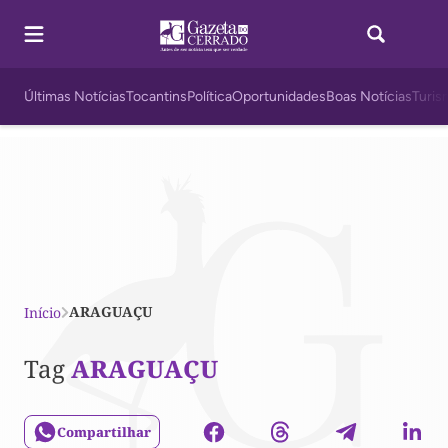
Últimas Notícias
Tocantins
Política
Oportunidades
Boas Notícias
Turis
ARAGUAÇU
Início
Tag
ARAGUAÇU
Compartilhar