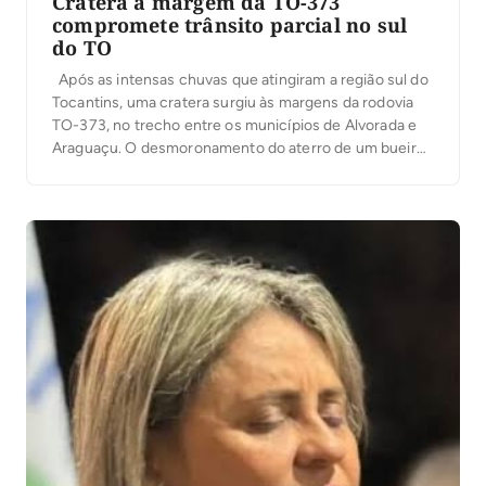
Cratera à margem da TO-373
compromete trânsito parcial no sul
do TO
Após as intensas chuvas que atingiram a região sul do
Tocantins, uma cratera surgiu às margens da rodovia
TO-373, no trecho entre os municípios de Alvorada e
Araguaçu. O desmoronamento do aterro de um bueiro
no km 34 provocou danos estruturais significativos,
restringindo o fluxo de veículos a meia pista. Ação
emergencial A Agência […]