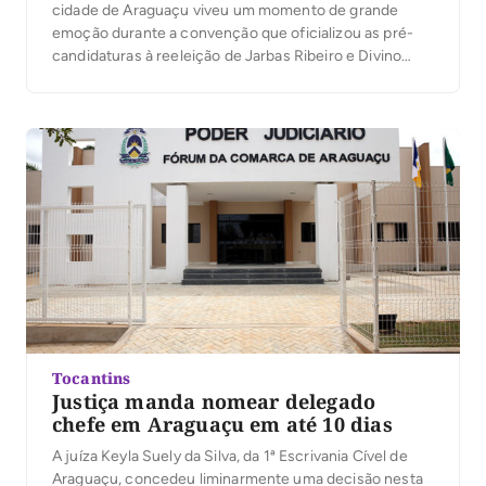
cidade de Araguaçu viveu um momento de grande
emoção durante a convenção que oficializou as pré-
candidaturas à reeleição de Jarbas Ribeiro e Divino
José aos cargos de prefeito e vice-prefeito. O
encontro, realizado no Salão Paroquial, reuniu mais de
mil pessoas, todas expressando seu apoio à […]
Tocantins
Justiça manda nomear delegado
chefe em Araguaçu em até 10 dias
A juíza Keyla Suely da Silva, da 1ª Escrivania Cível de
Araguaçu, concedeu liminarmente uma decisão nesta