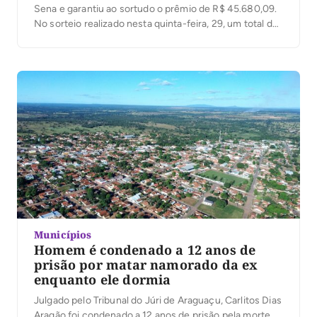
Sena e garantiu ao sortudo o prêmio de R$ 45.680,09.
No sorteio realizado nesta quinta-feira, 29, um total de
152 apostas em todo o país acertaram cinco números e
também foram premiadas. Os números sorteados
foram: 41 – 22 – […]
Municípios
Homem é condenado a 12 anos de
prisão por matar namorado da ex
enquanto ele dormia
Julgado pelo Tribunal do Júri de Araguaçu, Carlitos Dias
Aragão foi condenado a 12 anos de prisão pela morte