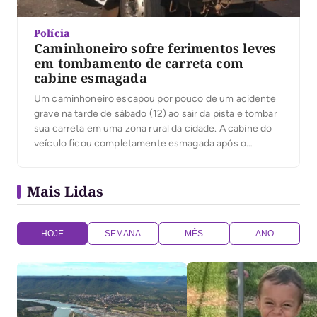
Polícia
Caminhoneiro sofre ferimentos leves
em tombamento de carreta com
cabine esmagada
Um caminhoneiro escapou por pouco de um acidente
grave na tarde de sábado (12) ao sair da pista e tombar
sua carreta em uma zona rural da cidade. A cabine do
veículo ficou completamente esmagada após o
impacto. O incidente ocorreu na TO-373, em
Araguaçu, região sul do estado. De acordo com
Mais Lidas
informações da Polícia […]
HOJE
SEMANA
MÊS
ANO