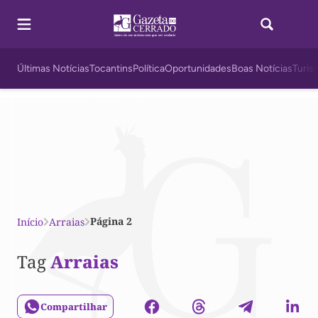
Últimas Notícias
Tocantins
Política
Oportunidades
Boas Notícias
Turis
Página 2
Início
Arraias
Tag
Arraias
Compartilhar