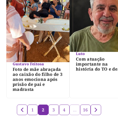
Luto
Com atuação
importante na
Gustavo Feitosa
história do TO e de
Foto de mãe abraçada
Palmas, morre Isra
ao caixão do filho de 3
Siqueira; Palmas
anos emociona após
decreta luto oficia
prisão de pai e
três dias
madrasta
1
2
3
4
…
16