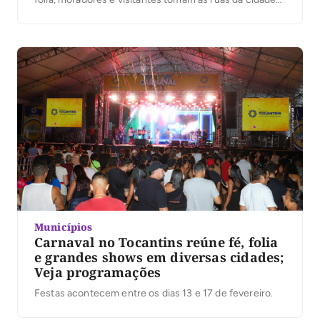
com baldes, mangueiras e animação, molhando quem
cruza o caminho. Trazido ao Brasil pelos portugueses
no período da colonização, o […]
Municípios
Carnaval no Tocantins reúne fé, folia
e grandes shows em diversas cidades;
Veja programações
Festas acontecem entre os dias 13 e 17 de fevereiro.