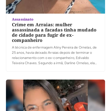
Assassinato
Crime em Arraias: mulher
assassinada a facadas tinha mudado
de cidade para fugir de ex-
companheiro
A técnica de enfermagem Aliny Pereira de Ornelas, de
25 anos, havia deixado Arraias depois de terminar o
relacionamento com o ex-companheiro, Edivaldo
Teixeira Chaves. Segundo a irmã, Darline Ornelas, ela
se mudou para Campos Belos (GO) justamente para
manter distância do ex, que não aceitava o fim da
relação. Aliny tinha retornado à cidade […]