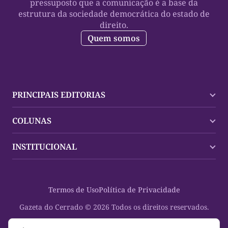
pressuposto que a comunicação é a base da
estrutura da sociedade democrática do estado de
direito.
Quem somos
PRINCIPAIS EDITORIAS
Últimas Notícias
COLUNAS
Palmas
Tocantins
Trocando em Miúdos
INSTITUCIONAL
Mundo
Policial
Política
Cultura Dinâmica
Midia Kit
Polícia
Saudabilidade
Contato
Termos de Uso
Política de Privacidade
Oportunidades
Planeta Vivo
Sobre
Cultura
Espaço Cidadania
Gazeta do Cerrado © 2026 Todos os direitos reservados.
Saúde
Turistando Gazeta