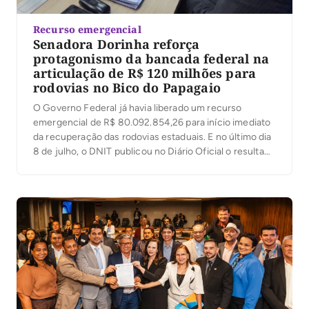
Recurso emergencial
Senadora Dorinha reforça
protagonismo da bancada federal na
articulação de R$ 120 milhões para
rodovias no Bico do Papagaio
O Governo Federal já havia liberado um recurso
emergencial de R$ 80.092.854,26 para início imediato
da recuperação das rodovias estaduais. E no último dia
8 de julho, o DNIT publicou no Diário Oficial o resultado
da licitação para continuidade da revitalização no valor
de R$ 44.099.432,27. Já a nova ponte que está sendo
construída tem […]