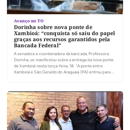
Avanço no TO
Dorinha sobre nova ponte de
Xambioá: “conquista só saiu do papel
graças aos recursos garantidos pela
Bancada Federal”
A senadora e coordenadora da bancada, Professora
Dorinha, se manifestou sobre a entrega da nova ponte
de Xambioá nesta terça-feira, 18. “A ponte entre
Xambioá e São Geraldo do Araguaia (PA) entrou para a
história do Bico do Papagaio. Após décadas de espera,
a região finalmente celebrou a entrega dessa obra que
transforma a mobilidade […]