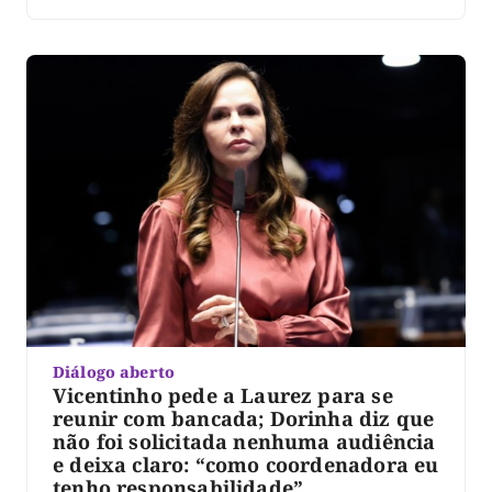
Senado. Laurez pediu então: 300 milhões para a saúde,
87 milhões para a BR-010, 320 milhões para a BR-235
e R$ 200 milhões para a […]
Diálogo aberto
Vicentinho pede a Laurez para se
reunir com bancada; Dorinha diz que
não foi solicitada nenhuma audiência
e deixa claro: “como coordenadora eu
tenho responsabilidade”