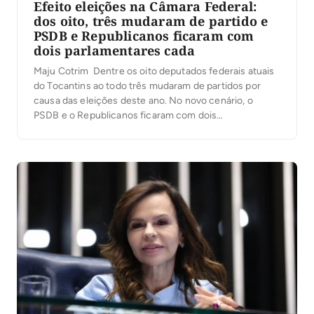
Efeito eleições na Câmara Federal:
dos oito, três mudaram de partido e
PSDB e Republicanos ficaram com
dois parlamentares cada
Maju Cotrim Dentre os oito deputados federais atuais
do Tocantins ao todo três mudaram de partidos por
causa das eleições deste ano. No novo cenário, o
PSDB e o Republicanos ficaram com dois
parlamentares cada , o União Brasil, MDB, Podemos e
PL com um cada. Veja como ficou o panorama: -Carlos
Gaguim: permaneceu no […]