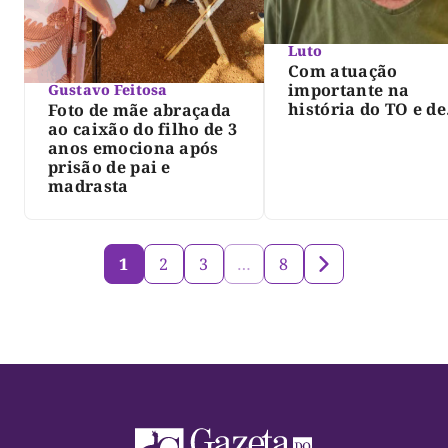
Luto
Com atuação
importante na
Gustavo Feitosa
história do TO e de
Foto de mãe abraçada
Palmas, morre Isra
ao caixão do filho de 3
Siqueira; Palmas
anos emociona após
decreta luto oficia
prisão de pai e
três dias
madrasta
1
2
3
…
8