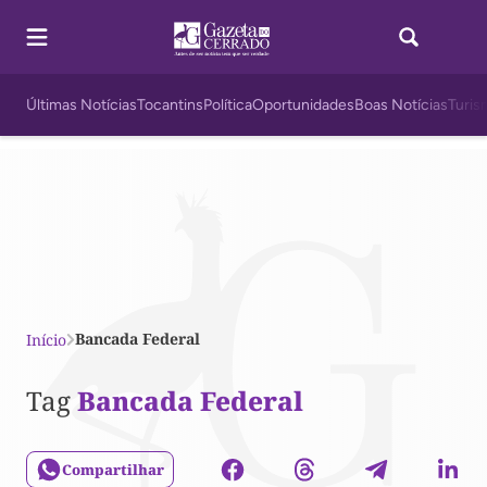
Últimas Notícias
Tocantins
Política
Oportunidades
Boas Notícias
Turis
Bancada Federal
Início
Tag
Bancada Federal
Compartilhar