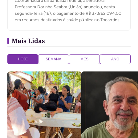
Coordenadora da bancada federal, a senadora
Professora Dorinha Seabra (União) anunciou, nesta
segunda-feira (16), o pagamento de R$ 37.862.094,00
em recursos destinados à saúde pública no Tocantins.
A atuação da senadora Professora Dorinha foi
determinante para garantir a liberação desse montante,
Mais Lidas
que é fruto de emenda de bancada, junto com o
senador Eduardo Gomes e […]
HOJE
SEMANA
MÊS
ANO