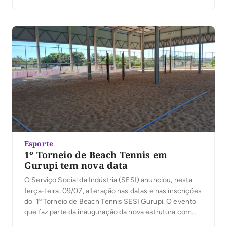
torneio, organizado pela Federação Tocantinense de
Beach Tennis (FTBT), reunirá 550 atletas do Tocantins,
Pará, Maranhão e Pernambuco, e […]
Esporte
1º Torneio de Beach Tennis em
Gurupi tem nova data
O Serviço Social da Indústria (SESI) anunciou, nesta
terça-feira, 09/07, alteração nas datas e nas inscrições
do 1º Torneio de Beach Tennis SESI Gurupi. O evento
que faz parte da inauguração da nova estrutura com
quadras de areia para aulas e jogos beach tennis, vôlei