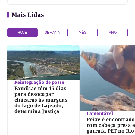
visa promover a prática esportiva e a formação de
cidadãos mais ativos e saudáveis, e as vagas são
Mais Lidas
exclusivas […]
HOJE
SEMANA
MÊS
ANO
Reintegração de posse
Famílias têm 15 dias
para desocupar
chácaras às margens
do lago de Lajeado,
determina Justiça
Lamentável
Peixe é encontrado
com cabeça presa 
garrafa PET no Rio