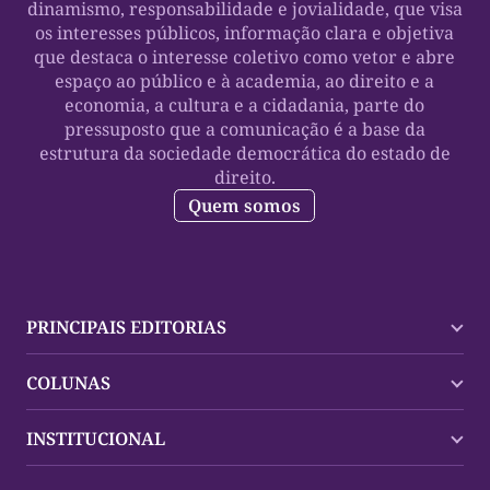
dinamismo, responsabilidade e jovialidade, que visa
os interesses públicos, informação clara e objetiva
que destaca o interesse coletivo como vetor e abre
espaço ao público e à academia, ao direito e a
economia, a cultura e a cidadania, parte do
pressuposto que a comunicação é a base da
estrutura da sociedade democrática do estado de
direito.
Quem somos
PRINCIPAIS EDITORIAS
Últimas Notícias
COLUNAS
Palmas
Tocantins
Trocando em Miúdos
INSTITUCIONAL
Mundo
Policial
Política
Cultura Dinâmica
Midia Kit