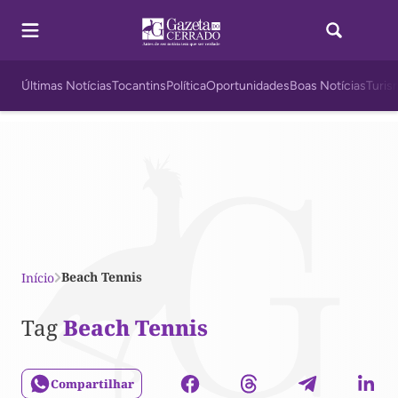
Últimas Notícias
Tocantins
Política
Oportunidades
Boas Notícias
Turis
Beach Tennis
Início
Tag
Beach Tennis
Compartilhar