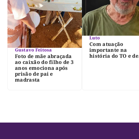
Luto
Com atuação
importante na
Gustavo Feitosa
história do TO e de
Foto de mãe abraçada
Palmas, morre Isra
ao caixão do filho de 3
Siqueira; Palmas
anos emociona após
decreta luto oficia
prisão de pai e
três dias
madrasta