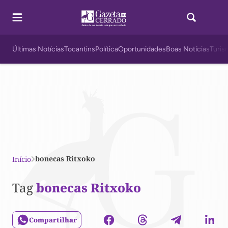
Últimas Notícias
Tocantins
Política
Oportunidades
Boas Notícias
Turis
bonecas Ritxoko
Início
Tag
bonecas Ritxoko
Compartilhar