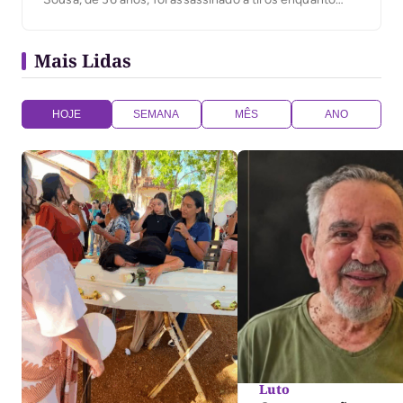
estacionava sua motocicleta em frente a lojas e ao
camelódromo do setor. O homicídio ocorreu por volta
Mais Lidas
das 9h50, quando Francisco foi surpreendido por dois
homens em […]
HOJE
SEMANA
MÊS
ANO
Luto