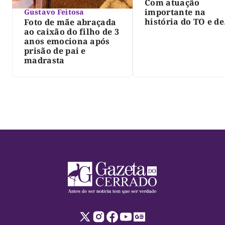
Com atuação
importante na
Gustavo Feitosa
história do TO e de
Foto de mãe abraçada
Palmas, morre Isra
ao caixão do filho de 3
Siqueira; Palmas
anos emociona após
decreta luto oficia
prisão de pai e
três dias
madrasta