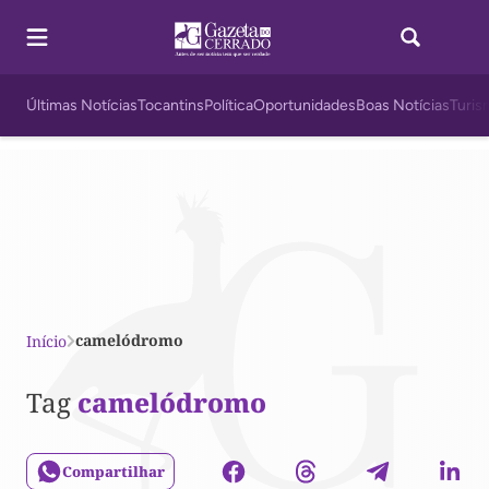
Últimas Notícias
Tocantins
Política
Oportunidades
Boas Notícias
Turis
camelódromo
Início
Tag
camelódromo
Compartilhar