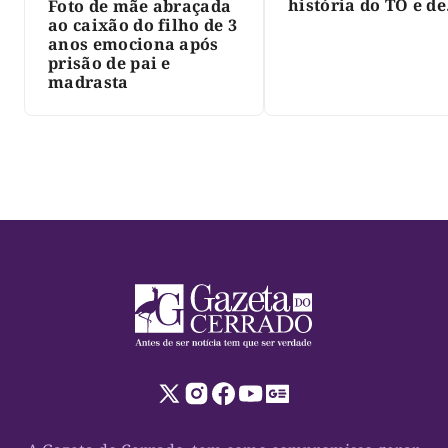
história do TO e de
Foto de mãe abraçada
Palmas, morre Isra
ao caixão do filho de 3
Siqueira; Palmas
anos emociona após
decreta luto oficia
prisão de pai e
três dias
madrasta