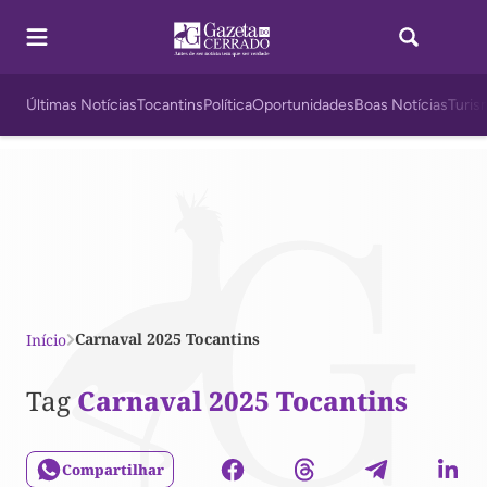
Últimas Notícias
Tocantins
Política
Oportunidades
Boas Notícias
Turis
Carnaval 2025 Tocantins
Início
Tag
Carnaval 2025 Tocantins
Compartilhar