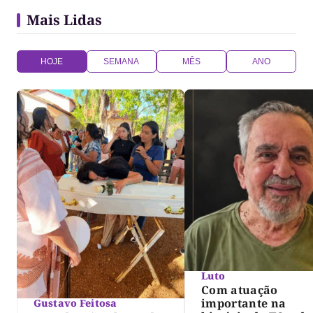
Mais Lidas
HOJE
SEMANA
MÊS
ANO
Luto
Com atuação
importante na
Gustavo Feitosa