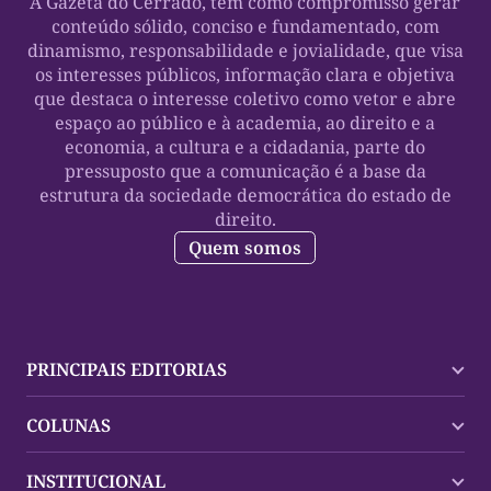
A Gazeta do Cerrado, tem como compromisso gerar
conteúdo sólido, conciso e fundamentado, com
dinamismo, responsabilidade e jovialidade, que visa
os interesses públicos, informação clara e objetiva
que destaca o interesse coletivo como vetor e abre
espaço ao público e à academia, ao direito e a
economia, a cultura e a cidadania, parte do
pressuposto que a comunicação é a base da
estrutura da sociedade democrática do estado de
direito.
Quem somos
PRINCIPAIS EDITORIAS
Últimas Notícias
COLUNAS
Palmas
Tocantins
Trocando em Miúdos
INSTITUCIONAL