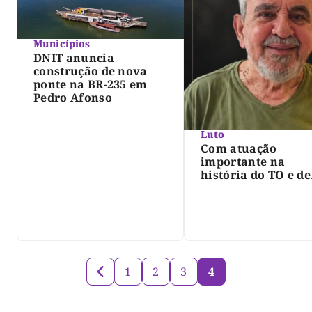
Municípios
DNIT anuncia
construção de nova
ponte na BR-235 em
Pedro Afonso
Luto
Com atuação
importante na
história do TO e de
Palmas, morre Isra
Siqueira; Palmas
decreta luto oficia
três dias
1
2
3
4