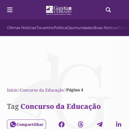
Últimas Notícias
Tocantins
Política
Oportunidades
Boas Notícias
Turis
Página 4
Início
Concurso da Educação
Tag
Concurso da Educação
Compartilhar