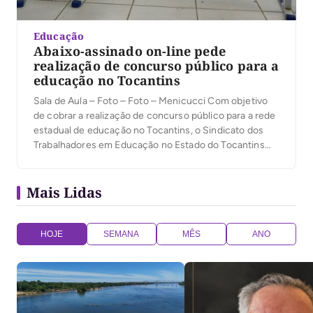
Educação
Abaixo-assinado on-line pede
realização de concurso público para a
educação no Tocantins
Sala de Aula – Foto – Foto – Menicucci Com objetivo
de cobrar a realização de concurso público para a rede
estadual de educação no Tocantins, o Sindicato dos
Trabalhadores em Educação no Estado do Tocantins
(Sintet), realiza um abaixo-assinado on-line em busca
de apoio da sociedade em geral pela concretização do
Mais Lidas
certame. Através do […]
HOJE
SEMANA
MÊS
ANO