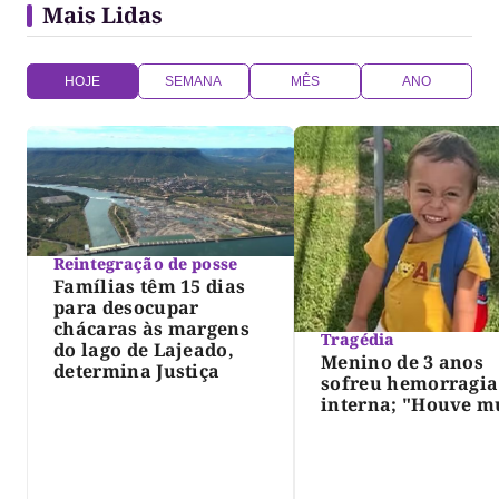
Mais Lidas
HOJE
SEMANA
MÊS
ANO
Reintegração de posse
Famílias têm 15 dias
para desocupar
chácaras às margens
Tragédia
do lago de Lajeado,
Menino de 3 anos
determina Justiça
sofreu hemorragia
interna; "Houve m
violência", diz dir
do IML