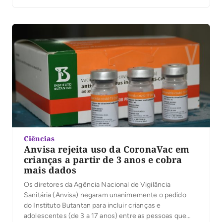
Nacional de Vigilância Sanitária (Anvisa) decidiu
autorizar a aplicação desse tipo de imunizante em
crianças e adolescentes nessa faixa etária, incluindo
um veto ao uso em […]
Ciências
Anvisa rejeita uso da CoronaVac em
crianças a partir de 3 anos e cobra
mais dados
Os diretores da Agência Nacional de Vigilância
Sanitária (Anvisa) negaram unanimemente o pedido
do Instituto Butantan para incluir crianças e
adolescentes (de 3 a 17 anos) entre as pessoas que