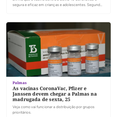
segura e eficaz em crianças e adolescentes. Segundo
o artigo divulgado na revista científica The Lancet, após
duas doses da CoronaVac aplicadas em um intervalo
de 28 dias, mais de 96% do grupo testado […]
Palmas
As vacinas CoronaVac, Pfizer e
Janssen devem chegar a Palmas na
madrugada de sexta, 25
Veja como vai funcionar a distribuição por grupos
prioritários.