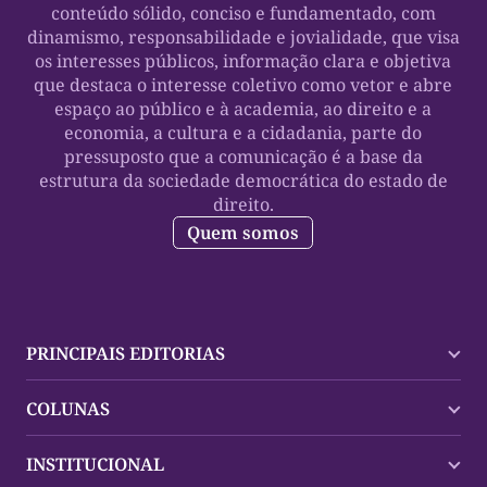
conteúdo sólido, conciso e fundamentado, com
dinamismo, responsabilidade e jovialidade, que visa
os interesses públicos, informação clara e objetiva
que destaca o interesse coletivo como vetor e abre
espaço ao público e à academia, ao direito e a
economia, a cultura e a cidadania, parte do
pressuposto que a comunicação é a base da
estrutura da sociedade democrática do estado de
direito.
Quem somos
PRINCIPAIS EDITORIAS
Últimas Notícias
COLUNAS
Palmas
Tocantins
Trocando em Miúdos
INSTITUCIONAL
Mundo
Policial