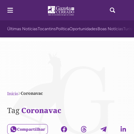
Últimas Notícias
Tocantins
Política
Oportunidades
Boas Notícias
Turis
Coronavac
Início
Tag
Coronavac
Compartilhar