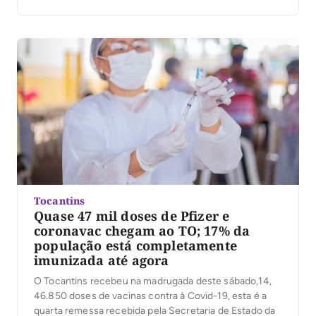
podem receber a CoronaVac no Brasil. Na mesma
reunião da diretoria colegiada realizada nesta quarta-
feira (18), os técnicos também revisaram e mantiveram
a autorização de uso emergencial do […]
Tocantins
Quase 47 mil doses de Pfizer e
coronavac chegam ao TO; 17% da
população está completamente
imunizada até agora
O Tocantins recebeu na madrugada deste sábado,14,
46.850 doses de vacinas contra à Covid-19, esta é a
quarta remessa recebida pela Secretaria de Estado da