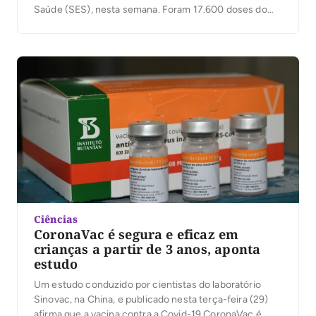
Saúde (SES), nesta semana. Foram 17.600 doses do
imunizante da Coronavac, estas para aplicação da D1 e
D2, e 29.250 doses da vacina da Pfizer, para D1. A
Superintendência de […]
Ciências
CoronaVac é segura e eficaz em
crianças a partir de 3 anos, aponta
estudo
Um estudo conduzido por cientistas do laboratório
Sinovac, na China, e publicado nesta terça-feira (29)
afirma que a vacina contra a Covid-19 CoronaVac é