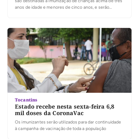
são destinadas a imunização de crianças acima de três
anos de idade e menores de cinco anos, e serão
encaminhadas aos municípios após conferência da
equipe da Central Estadual de Imunização. Para
crianças, o esquema vacinal com a Coronavac […]
Tocantins
Estado recebe nesta sexta-feira 6,8
mil doses da CoronaVac
Os imunizantes serão utilizados para dar continuidade
à campanha de vacinação de toda a população