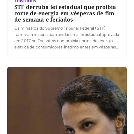
Tocantins
STF derruba lei estadual que proibia
corte de energia em vésperas de fim
de semana e feriados
Os ministros do Supremo Tribunal Federal (STF)
formaram maioria para anular uma lei estadual aprovada
em 2017 no Tocantins que proibia cortes de energia
elétrica de consumidores inadimplentes em vésperas
de feriados e também nos fins de semana. A maioria
dos ministros acompanhou o vota da relatora, Ministra
Rosa Weber, que entendeu a norma como
inconstitucional. O argumento […]