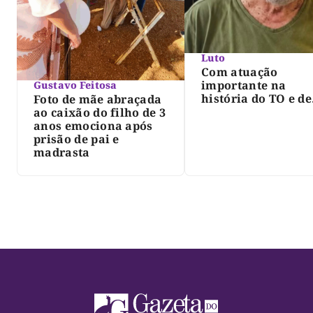
Luto
Com atuação
importante na
Gustavo Feitosa
história do TO e de
Foto de mãe abraçada
Palmas, morre Isra
ao caixão do filho de 3
Siqueira; Palmas
anos emociona após
decreta luto oficia
prisão de pai e
três dias
madrasta