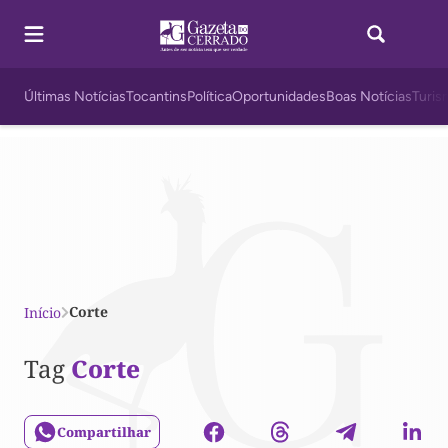
Últimas Notícias
Tocantins
Política
Oportunidades
Boas Notícias
Turis
Corte
Início
Tag
Corte
Compartilhar