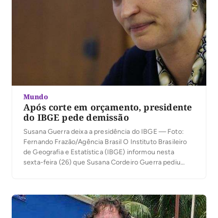
Mundo
Após corte em orçamento, presidente
do IBGE pede demissão
Susana Guerra deixa a presidência do IBGE — Foto:
Fernando Frazão/Agência Brasil O Instituto Brasileiro
de Geografia e Estatística (IBGE) informou nesta
sexta-feira (26) que Susana Cordeiro Guerra pediu
exoneração do cargo de presidente do órgão por
motivos pessoais e de família. Em nota, o IBGE
informou que Susana seguirá no “cargo até a transição
[…]