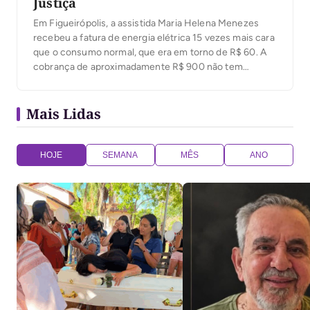
Justiça
Em Figueirópolis, a assistida Maria Helena Menezes
recebeu a fatura de energia elétrica 15 vezes mais cara
que o consumo normal, que era em torno de R$ 60. A
cobrança de aproximadamente R$ 900 não tem
justificativa alguma segundo a usuária, que afirma
manter os mesmos equipamentos da casa, e o
Mais Lidas
estranho consumo só ocorreu […]
HOJE
SEMANA
MÊS
ANO