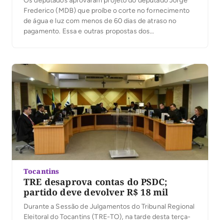
Os deputados aprovaram projeto do deputado Jorge
Frederico (MDB) que proíbe o corte no fornecimento
de água e luz com menos de 60 dias de atraso no
pagamento. Essa e outras propostas dos
parlamentares foram aprovadas nesta quinta-feira, 4. É
o caso do deputado Ricardo Ayres (PSB), autor de
projeto aprovado que institui o Código […]
Tocantins
TRE desaprova contas do PSDC;
partido deve devolver R$ 18 mil
Durante a Sessão de Julgamentos do Tribunal Regional
Eleitoral do Tocantins (TRE-TO), na tarde desta terça-