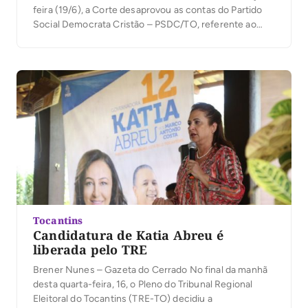
feira (19/6), a Corte desaprovou as contas do Partido
Social Democrata Cristão – PSDC/TO, referente ao
exercício financeiro de 2015, suspendendo o repasse
de novas cotas partidárias, pelo prazo de quatro meses
e devolução de R$ 18.000,00 (dezoito mil reais) […]
Tocantins
Candidatura de Katia Abreu é
liberada pelo TRE
Brener Nunes – Gazeta do Cerrado No final da manhã
desta quarta-feira, 16, o Pleno do Tribunal Regional
Eleitoral do Tocantins (TRE-TO) decidiu a