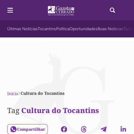
Últimas Notícias
Tocantins
Política
Oportunidades
Boas Notícias
Turis
Cultura do Tocantins
Início
Tag
Cultura do Tocantins
Compartilhar