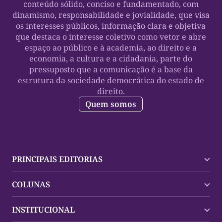
conteúdo sólido, conciso e fundamentado, com
dinamismo, responsabilidade e jovialidade, que visa
os interesses públicos, informação clara e objetiva
que destaca o interesse coletivo como vetor e abre
espaço ao público e à academia, ao direito e a
economia, a cultura e a cidadania, parte do
pressuposto que a comunicação é a base da
estrutura da sociedade democrática do estado de
direito.
Quem somos
PRINCIPAIS EDITORIAS
Últimas Notícias
COLUNAS
Palmas
Tocantins
Trocando em Miúdos
INSTITUCIONAL
Mundo
Policial