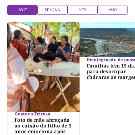
HOJE
SEMANA
MÊS
ANO
Reintegração de poss
Famílias têm 15 di
para desocupar
chácaras às marge
do lago de Lajeado
determina Justiça
Gustavo Feitosa
Foto de mãe abraçada
ao caixão do filho de 3
anos emociona após