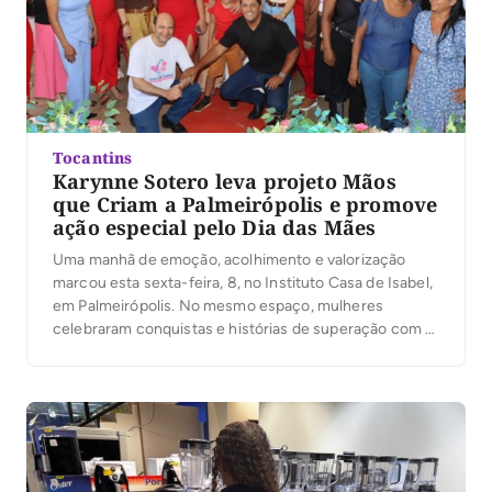
Tocantins
Karynne Sotero leva projeto Mãos
que Criam a Palmeirópolis e promove
ação especial pelo Dia das Mães
Uma manhã de emoção, acolhimento e valorização
marcou esta sexta-feira, 8, no Instituto Casa de Isabel,
em Palmeirópolis. No mesmo espaço, mulheres
celebraram conquistas e histórias de superação com a
conclusão do curso Mãos que Criam, em um momento
especial em alusão ao Dia das Mães, com a presença
da primeira-dama do Tocantins, Karynne Sotero, […]