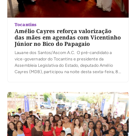
Tocantins
Amélio Cayres reforça valorização
das mães em agendas com Vicentinho
Júnior no Bico do Papagaio
Lauane dos Santos/Ascom A.C. O pré-candidato a
vice-governador do Tocantins e presidente da
Assembleia Legislativa do Estado, deputado Amélio
Cayres (MDB), participou na noite desta sexta-feira, 8,
de uma série de comemorações em homenagem ao
Dia das Mães em municípios do Bico do Papagaio, ao
lado do pré-candidato a governador, deputado federal
Vicentinho Júnior (PSDB). […]