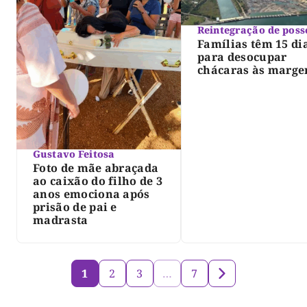
Reintegração de poss
Famílias têm 15 di
para desocupar
chácaras às marge
do lago de Lajeado
determina Justiça
Gustavo Feitosa
Foto de mãe abraçada
ao caixão do filho de 3
anos emociona após
prisão de pai e
madrasta
1
2
3
…
7