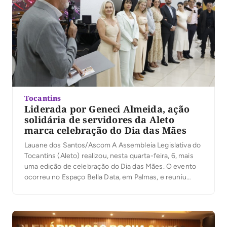
Tocantins
Liderada por Geneci Almeida, ação
solidária de servidores da Aleto
marca celebração do Dia das Mães
Lauane dos Santos/Ascom A Assembleia Legislativa do
Tocantins (Aleto) realizou, nesta quarta-feira, 6, mais
uma edição de celebração do Dia das Mães. O evento
ocorreu no Espaço Bella Data, em Palmas, e reuniu
mães servidoras da Casa em uma programação
marcada por confraternização, homenagens e entrega
do resultado da tradicional campanha beneficente
coordenada por Geneci […]