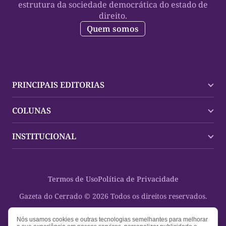
estrutura da sociedade democrática do estado de
direito.
Quem somos
PRINCIPAIS EDITORIAS
Últimas Notícias
COLUNAS
Palmas
Tocantins
Trocando em Miúdos
INSTITUCIONAL
Mundo
Policial
Política
Cultura Dinâmica
Midia Kit
Polícia
Saudabilidade
Contato
Termos de Uso
Política de Privacidade
Oportunidades
Planeta Vivo
Sobre
Cultura
Espaço Cidadania
Gazeta do Cerrado © 2026 Todos os direitos reservados.
Saúde
Turistando Gazeta
Educação
Nosso Direito
Nós usamos cookies e outras tecnologias semelhantes para melhorar