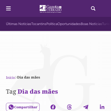
Últimas Notícias
Tocantins
Política
Oportunidades
Boas Notícias
Turis
Dia das mães
Início
Tag
Dia das mães
Compartilhar