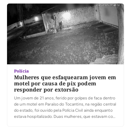
desta quarta-feira, 28, em Estreito–MA, uma mulher de
iniciais M.P.S., 40 […]
Polícia
Mulheres que esfaquearam jovem em
motel por causa de pix podem
responder por extorsão
Um jovem de 21 anos, ferido por golpes de faca dentro
de um motel em Paraíso do Tocantins, na região central
do estado, foi ouvido pela Polícia Civil ainda enquanto
estava hospitalizado. Duas mulheres, que estavam com
ele, são suspeitas do crime, que foi registrado como
extorsão. O incidente ocorreu na noite de sexta-feira,