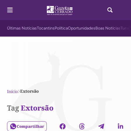
Últimas Notícias
Tocantins
Política
Oportunidades
Boas Notícias
Turis
Extorsão
Início
Tag
Extorsão
Compartilhar