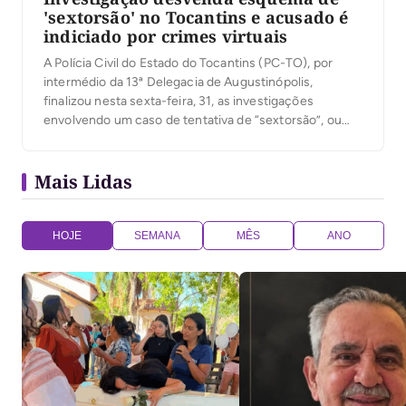
'sextorsão' no Tocantins e acusado é
indiciado por crimes virtuais
A Polícia Civil do Estado do Tocantins (PC-TO), por
intermédio da 13ª Delegacia de Augustinópolis,
finalizou nesta sexta-feira, 31, as investigações
envolvendo um caso de tentativa de “sextorsão”, ou
seja, extorsão com a finalidade de obter vantagens de
cunho sexual. O trabalho policial resultou no
Mais Lidas
indiciamento de um homem de 25 anos residente no
Estado […]
HOJE
SEMANA
MÊS
ANO