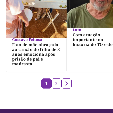
Luto
Com atuação
importante na
Gustavo Feitosa
história do TO e de
Foto de mãe abraçada
Palmas, morre Isra
ao caixão do filho de 3
Siqueira; Palmas
anos emociona após
decreta luto oficia
prisão de pai e
três dias
madrasta
1
2