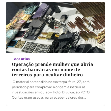
quarta-feira (9) cumpriu mandados de busca e
apreensão e prendeu três […]
Tocantins
Operação prende mulher que abria
contas bancárias em nome de
terceiros para ocultar dinheiro
O material apreendido nessa terça-feira, 27, será
periciado para comprovar a origem e instruir as
investigações em curso – Foto: Divulgação PCTO
Contas eram usadas para receber valores dos
roubos/extorsões Em continuidade à Operação Crypto
Fall, a Polícia Civil do Tocantins prendeu na manhã