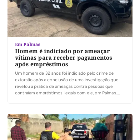
Em Palmas
Homem é indiciado por ameaçar
vítimas para receber pagamentos
após empréstimos
Um homem de 32 anos foi indiciado pelo crime de
extorsão após a conclusão de uma investigação que
revelou a prática de ameaças contra pessoas que
contraíam empréstimos ilegais com ele, em Palmas.
Além de pressionar diretamente as vítimas, o
investigado também intimidava familiares e até animais
de estimação. O inquérito foi finalizado pela 1ª […]