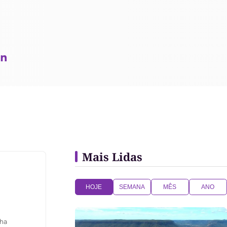
Mais Lidas
HOJE
SEMANA
MÊS
ANO
nha