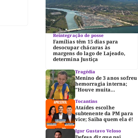
Reintegração de posse
Famílias têm 15 dias para
desocupar chácaras às
margens do lago de Lajeado,
determina Justiça
Tragédia
Menino de 3 anos sofreu
hemorragia interna;
"Houve muita
violência", diz diretor
do IML
Tocantins
Ataídes escolhe
subtenente da PM para
vice; Saiba quem ela é!
Igor Gustavo Veloso
Defesa diz que pai