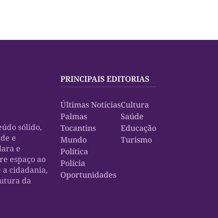
PRINCIPAIS EDITORIAS
Últimas Notícias
Cultura
Palmas
Saúde
údo sólido,
Tocantins
Educação
ade e
Mundo
Turismo
lara e
Política
bre espaço ao
Polícia
e a cidadania,
Oportunidades
rutura da