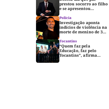
prestou socorro ao filho
e se apresentou
espontaneamente à
polícia após morte de
Polícia
criança de 3 anos
Investigação aponta
indícios de violência na
morte de menino de 3
anos em Palmas
Tocantins
“Quem faz pela
Educação, faz pelo
Tocantins”, afirma
Marcus Marcelo durante
reunião com
professores e lideranças
em Palmas