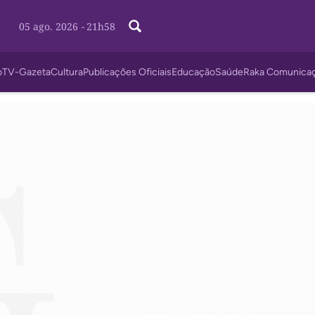
05 ago. 2026
-
21h58
o
TV-Gazeta
Cultura
Publicações Oficiais
Educação
Saúde
Raka Comunica