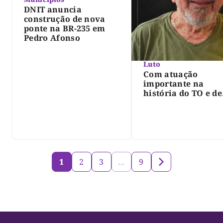
DNIT anuncia
construção de nova
ponte na BR-235 em
Pedro Afonso
Luto
Com atuação
importante na
história do TO e de
Palmas, morre Isra
Siqueira; Palmas
decreta luto oficia
três dias
1
2
3
…
9