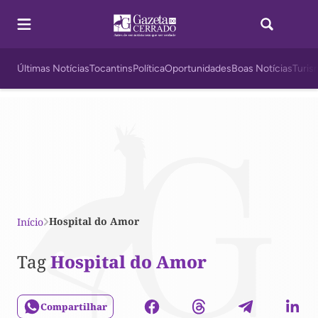
Últimas Notícias
Tocantins
Política
Oportunidades
Boas Notícias
Turis
Hospital do Amor
Início
Tag
Hospital do Amor
Compartilhar