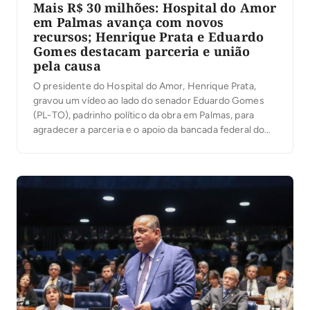
Mais R$ 30 milhões: Hospital do Amor
em Palmas avança com novos
recursos; Henrique Prata e Eduardo
Gomes destacam parceria e união
pela causa
O presidente do Hospital do Amor, Henrique Prata,
gravou um vídeo ao lado do senador Eduardo Gomes
(PL-TO), padrinho político da obra em Palmas, para
agradecer a parceria e o apoio da bancada federal do
Tocantins ao projeto. Prata fez questão de destacar o
empenho da senadora Professora Dorinha (União-TO)
e de todos os parlamentares […]