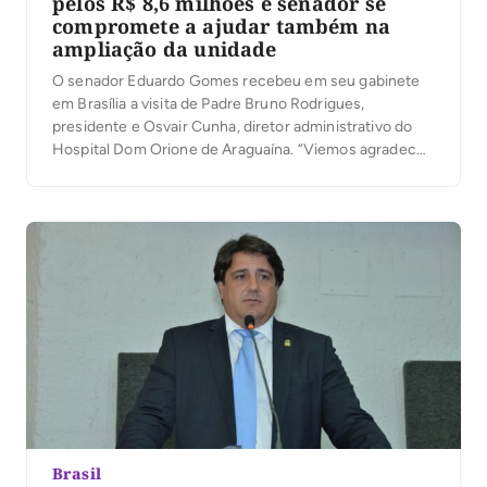
pelos R$ 8,6 milhões e senador se
compromete a ajudar também na
ampliação da unidade
O senador Eduardo Gomes recebeu em seu gabinete
em Brasília a visita de Padre Bruno Rodrigues,
presidente e Osvair Cunha, diretor administrativo do
Hospital Dom Orione de Araguaína. “Viemos agradecer
os recursos recebidos e já aplicados no montante de
R$8.605.000,00 em equipamentos e custeio, advindos
de emendas do senador. Agradecemos e trouxemos
novas demandas para […]
Brasil