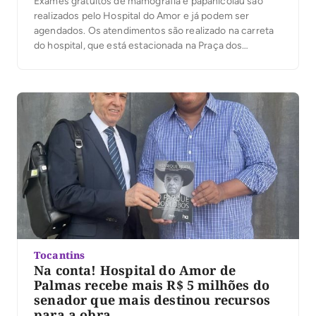
Exames gratuitos de mamografia e papanicolau são
realizados pelo Hospital do Amor e já podem ser
agendados. Os atendimentos são realizado na carreta
do hospital, que está estacionada na Praça dos
Girassóis, atrás da Secretaria Estadual de
Administração. A carreta ficará na praça até esta sexta-
feira (20). Os agendamentos podem ser feitos pelo
Whatsapp, no […]
Tocantins
Na conta! Hospital do Amor de
Palmas recebe mais R$ 5 milhões do
senador que mais destinou recursos
para a obra