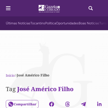
Últimas Notícias
Tocantins
Política
Oportunidades
Boas Notícias
Turis
José Américo Filho
Início
Tag
José Américo Filho
Compartilhar