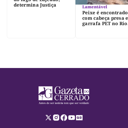
determina Justiça
Lamentável
Peixe é encontrado
com cabeça presa 
garrafa PET no Rio
Javaés e vídeo aler
para impacto do li
nos rios