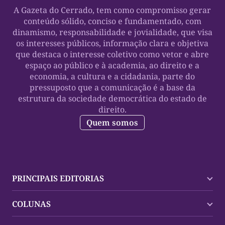
A Gazeta do Cerrado, tem como compromisso gerar
conteúdo sólido, conciso e fundamentado, com
dinamismo, responsabilidade e jovialidade, que visa
os interesses públicos, informação clara e objetiva
que destaca o interesse coletivo como vetor e abre
espaço ao público e à academia, ao direito e a
economia, a cultura e a cidadania, parte do
pressuposto que a comunicação é a base da
estrutura da sociedade democrática do estado de
direito.
Quem somos
PRINCIPAIS EDITORIAS
Últimas Notícias
COLUNAS
Palmas
Tocantins
Trocando em Miúdos