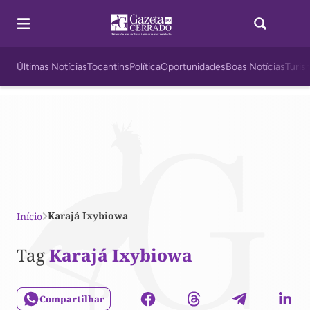
Últimas Notícias
Tocantins
Política
Oportunidades
Boas Notícias
Turis
Karajá Ixybiowa
Início
Tag
Karajá Ixybiowa
Compartilhar