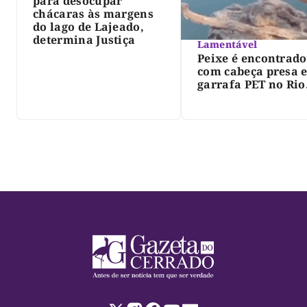
para desocupar
chácaras às margens
do lago de Lajeado,
determina Justiça
Lamentável
Peixe é encontrado
com cabeça presa 
garrafa PET no Rio
Javaés e vídeo aler
para impacto do li
nos rios