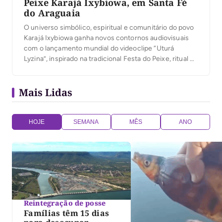
Peixe Karajá Ixybiowa, em Santa Fé
do Araguaia
O universo simbólico, espiritual e comunitário do povo
Karajá Ixybiowa ganha novos contornos audiovisuais
com o lançamento mundial do videoclipe “Uturá
Lyzina”, inspirado na tradicional Festa do Peixe, ritual de
grande importância para a Aldeia Wari Lytỹ, localizada
no município de Santa Fé do Araguaia, no norte do
Mais Lidas
Tocantins. O registro da cerimônia foi realizado […]
HOJE
SEMANA
MÊS
ANO
Reintegração de posse
Famílias têm 15 dias