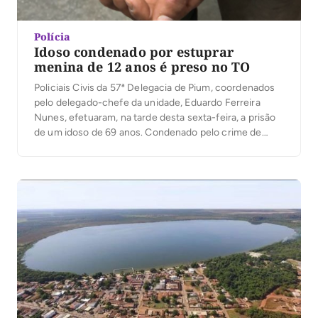
Polícia
Idoso condenado por estuprar
menina de 12 anos é preso no TO
Policiais Civis da 57ª Delegacia de Pium, coordenados
pelo delegado-chefe da unidade, Eduardo Ferreira
Nunes, efetuaram, na tarde desta sexta-feira, a prisão
de um idoso de 69 anos. Condenado pelo crime de
estupro de vulnerável, o homem foi capturado,
mediante cumprimento a mandado de prisão
preventiva, expedido pela Vara Criminal da Comarca de
Pium, enquanto […]