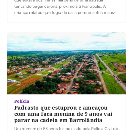
que estava sozinha às margens de uma estrada
tentando pegar carona, próximo a Silvanópolis. A
criança relatou que fugiu de casa porque sofria maus-
tratos. Segundo a PM, a menina foi avistada com uma
mochila nas costas enquanto os militares faziam um
patrulhamento na zona rural. […]
Polícia
Padrasto que estuprou e ameaçou
com uma faca menina de 9 anos vai
parar na cadeia em Barrolândia
Um homem de 53 anos foi indiciado pela Polícia Civil do