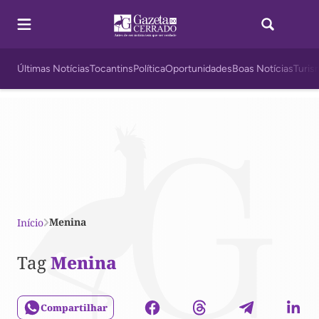
Últimas Notícias
Tocantins
Política
Oportunidades
Boas Notícias
Turis
Menina
Início
Tag
Menina
Compartilhar