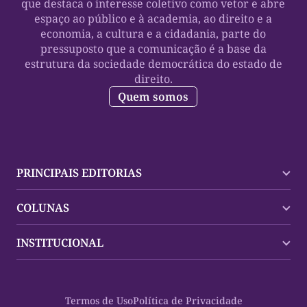
que destaca o interesse coletivo como vetor e abre
espaço ao público e à academia, ao direito e a
economia, a cultura e a cidadania, parte do
pressuposto que a comunicação é a base da
estrutura da sociedade democrática do estado de
direito.
Quem somos
PRINCIPAIS EDITORIAS
Últimas Notícias
COLUNAS
Palmas
Tocantins
Trocando em Miúdos
INSTITUCIONAL
Mundo
Policial
Política
Cultura Dinâmica
Midia Kit
Polícia
Saudabilidade
Contato
Termos de Uso
Política de Privacidade
Oportunidades
Planeta Vivo
Sobre