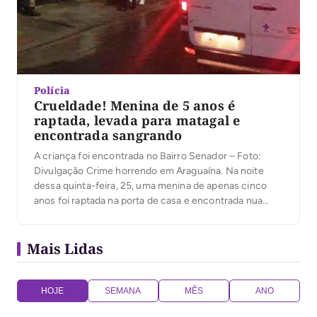
Polícia
Crueldade! Menina de 5 anos é
raptada, levada para matagal e
encontrada sangrando
A criança foi encontrada no Bairro Senador – Foto:
Divulgação Crime horrendo em Araguaína. Na noite
dessa quinta-feira, 25, uma menina de apenas cinco
anos foi raptada na porta de casa e encontrada nua
com as partes íntimas sangrando. Segundo relatos da
criança à Polícia Militar (PM), ela estava brincando em
Mais Lidas
frente seu domicílio, quando […]
HOJE
SEMANA
MÊS
ANO