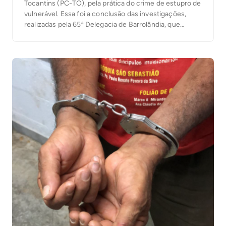
Tocantins (PC-TO), pela prática do crime de estupro de
vulnerável. Essa foi a conclusão das investigações,
realizadas pela 65ª Delegacia de Barrolândia, que
apontaram que o indivíduo, que é padrasto da vítima de
nove anos, teria abusado reiteradamente da criança e,
a fim de […]