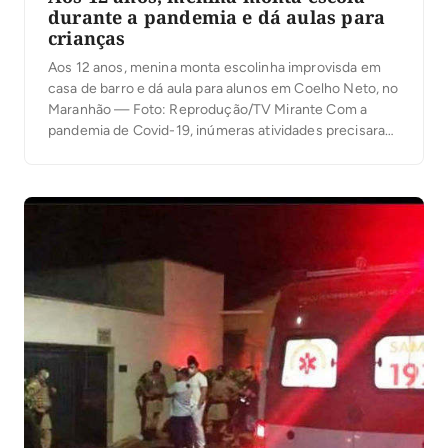
durante a pandemia e dá aulas para
crianças
Aos 12 anos, menina monta escolinha improvisda em
casa de barro e dá aula para alunos em Coelho Neto, no
Maranhão — Foto: Reprodução/TV Mirante Com a
pandemia de Covid-19, inúmeras atividades precisaram
ser suspensas pelo risco de infecção pela doença,
dentre elas, as aulas em escolas da rede municipal,
estadual e privada de ensino […]