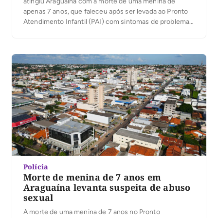
atingiu Araguaína com a morte de uma menina de
apenas 7 anos, que faleceu após ser levada ao Pronto
Atendimento Infantil (PAI) com sintomas de problemas
respiratórios. O caso, registrado nesta quarta-feira, 1º,
está sob investigação da Polícia Civil após a equipe
médica detectar uma possível lesão na […]
Polícia
Morte de menina de 7 anos em
Araguaína levanta suspeita de abuso
sexual
A morte de uma menina de 7 anos no Pronto