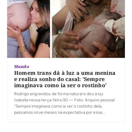
Mundo
Homem trans dá à luz a uma menina
e realiza sonho do casal: 'Sempre
imaginava como ia ser o rostinho'
Rodrigo engravidou de forma natural e deu à luz
Izabella nessa terça-feira (6) — Foto: Arquivo pessoal
“Sempre imaginava como ia ser o rostinho dela,
passamos nove meses na expectativa por esse
momento”, diz Rodrigo Brayan da Silva ao descrever o
nascimento da filha de parto normal. O homem trans
deu à luz uma menina […]