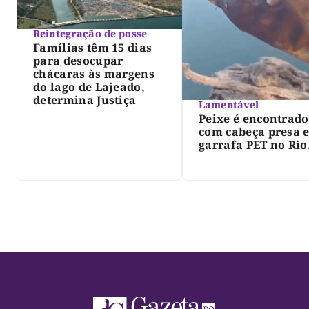
Reintegração de posse
Famílias têm 15 dias
para desocupar
chácaras às margens
do lago de Lajeado,
determina Justiça
Lamentável
Peixe é encontrado
com cabeça presa 
garrafa PET no Rio
Javaés e vídeo aler
para impacto do li
nos rios