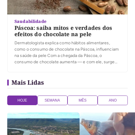
Saudabilidade
Páscoa: saiba mitos e verdades dos
efeitos do chocolate na pele
Dermatologista explica como hábitos alimentares,
como o consumo de chocolate na Páscoa, influenciam
na saúde da pele Com a chegada da Páscoa, o
consumo de chocolate aumenta — e com ele, surgem
também as dúvidas sobre os possíveis impactos na
saúde da pele. Será que o chocolate realmente piora a
Mais Lidas
acne ou isso é apenas mais um […]
HOJE
SEMANA
MÊS
ANO