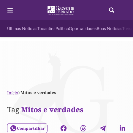
Últimas Notícias
Tocantins
Política
Oportunidades
Boas Notícias
Turis
Mitos e verdades
Início
Tag
Mitos e verdades
Compartilhar