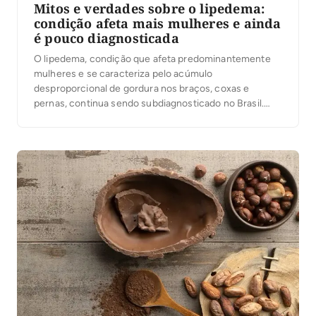
Mitos e verdades sobre o lipedema:
condição afeta mais mulheres e ainda
é pouco diagnosticada
O lipedema, condição que afeta predominantemente
mulheres e se caracteriza pelo acúmulo
desproporcional de gordura nos braços, coxas e
pernas, continua sendo subdiagnosticado no Brasil.
Apesar de sua prevalência significativa, muitos
pacientes passam anos sem diagnóstico correto,
confundindo a condição com obesidade ou problemas
circulatórios. “O lipedema é frequentemente mal
compreendido, tanto por pacientes quanto […]