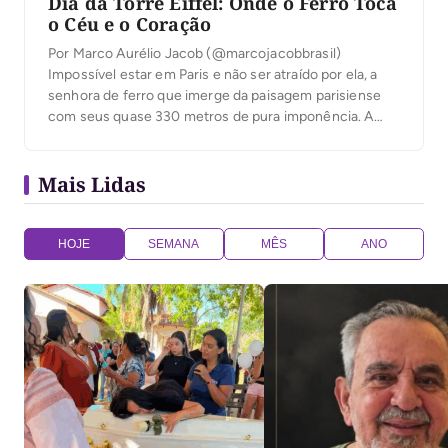
Dia da Torre Eiffel: Onde o Ferro Toca
o Céu e o Coração
Por Marco Aurélio Jacob (@marcojacobbrasil)
Impossível estar em Paris e não ser atraído por ela, a
senhora de ferro que imerge da paisagem parisiense
com seus quase 330 metros de pura imponência. A
Torre Eiffel, com sua estrutura metálica que contrasta
de maneira quase poética com a arquitetura clássica e
Mais Lidas
neoclássica que domina a cidade, […]
HOJE
SEMANA
MÊS
ANO