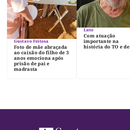
Luto
Com atuação
importante na
Gustavo Feitosa
história do TO e de
Foto de mãe abraçada
Palmas, morre Isra
ao caixão do filho de 3
Siqueira; Palmas
anos emociona após
decreta luto oficia
prisão de pai e
três dias
madrasta