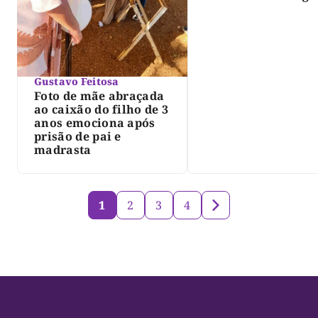
do lago de Lajeado
determina Justiça
Gustavo Feitosa
Foto de mãe abraçada
ao caixão do filho de 3
anos emociona após
prisão de pai e
madrasta
1
2
3
4