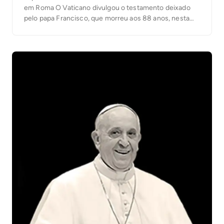
em Roma O Vaticano divulgou o testamento deixado
pelo papa Francisco, que morreu aos 88 anos, nesta
segunda-feira (21/4), em decorrência de um acidente
vascular cerebral (AVC), seguido de coma e colapso
cardiocirculatório irreversível. No documento, o
pontífice expressou de forma clara e […]