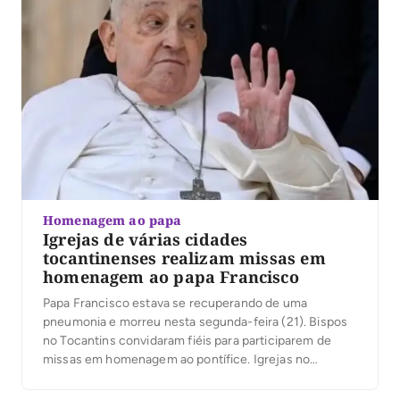
Homenagem ao papa
Igrejas de várias cidades
tocantinenses realizam missas em
homenagem ao papa Francisco
Papa Francisco estava se recuperando de uma
pneumonia e morreu nesta segunda-feira (21). Bispos
no Tocantins convidaram fiéis para participarem de
missas em homenagem ao pontífice. Igrejas no
Tocantins realizam missas em homenagem ao papa
Francisco, que morreu aos 88 anos. O pontífice