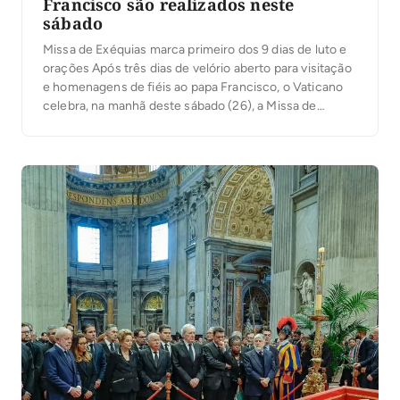
Francisco são realizados neste
sábado
Missa de Exéquias marca primeiro dos 9 dias de luto e
orações Após três dias de velório aberto para visitação
e homenagens de fiéis ao papa Francisco, o Vaticano
celebra, na manhã deste sábado (26), a Missa de
Exéquias, que marca o primeiro dia do Novendiali –
nove dias de luto e orações em honra ao […]