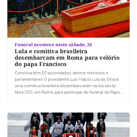
Funeral acontece neste sábado, 26
Lula e comitiva brasileira
desembarcam em Roma para velório
do papa Francisco
Comitiva tem 20 autoridades, dentre ministros e
parlamentares O presidente Luiz Inácio Lula da Silva e
uma comitiva brasileira desembarcaram nesta sexta-
feira (25), em Roma, para participar do funeral do Papa
Francisco, marcado para este sábado (26). Além da
primeira-dama, Janja Lula da Silva, um grupo de 18
autoridades, entre eles quatro ministros e 12
parlamentares, […]