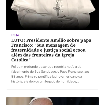
Luto
LUTO! Presidente Amélio sobre papa
Francisco: “Sua mensagem de
fraternidade e justiça social ecoou
além das fronteiras da Igreja
Católica”
Foi com profundo pesar que recebi a notícia do
falecimento de Sua Santidade, o Papa Francisco, aos
88 anos. Primeiro pontífice latino-americano da
história, ele deixou um legado de humildade,
compaixão e firme defesa dos mais necessitados. Sua
mensagem de fraternidade e justiça social ecoou além
das fronteiras da Igreja Católica, inspirando milhões de
pessoas […]