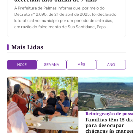
A Prefeitura de Palmas informa que, por meio do
Decreto nº 2.690, de 21 de abril de 2025, foi declarado
luto oficial no município por um período de sete dias,
em razão do falecimento de Sua Santidade, Papa
Francisco (Jorge Mario Bergoglio), aos 88 anos de
idade. Decreto será publicado na edição extra do Diário
Mais Lidas
[…]
HOJE
SEMANA
MÊS
ANO
Reintegração de poss
Famílias têm 15 di
para desocupar
chácaras às marge