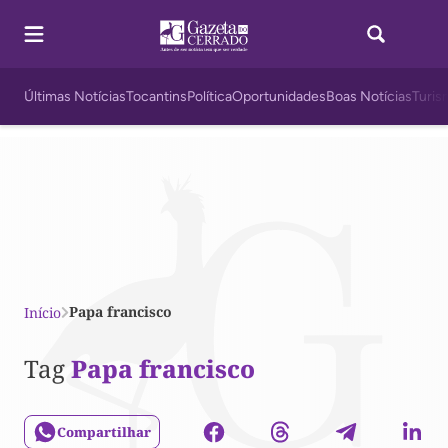
Últimas Notícias
Tocantins
Política
Oportunidades
Boas Notícias
Turis
Papa francisco
Início
Tag
Papa francisco
Compartilhar