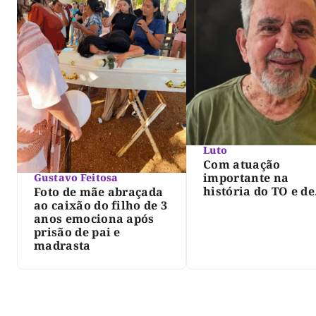
Luto
Com atuação
importante na
Gustavo Feitosa
história do TO e de
Foto de mãe abraçada
Palmas, morre Isra
ao caixão do filho de 3
Siqueira; Palmas
anos emociona após
decreta luto oficia
prisão de pai e
três dias
madrasta