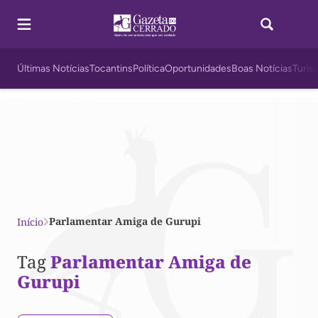
Últimas Notícias
Tocantins
Política
Oportunidades
Boas Notícias
Turis
Parlamentar Amiga de Gurupi
Início
Tag
Parlamentar Amiga de
Gurupi