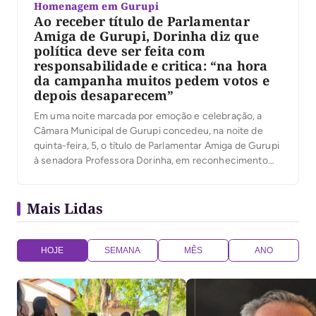
Homenagem em Gurupi
Ao receber título de Parlamentar
Amiga de Gurupi, Dorinha diz que
política deve ser feita com
responsabilidade e critica: “na hora
da campanha muitos pedem votos e
depois desaparecem”
Em uma noite marcada por emoção e celebração, a
Câmara Municipal de Gurupi concedeu, na noite de
quinta-feira, 5, o título de Parlamentar Amiga de Gurupi
à senadora Professora Dorinha, em reconhecimento
aos seus serviços prestados ao município. O plenário
ficou lotado de autoridades, prefeitos, prefeitas,
Mais Lidas
vereadoras e vereadores de todas as regiões, que
aplaudiram […]
HOJE
SEMANA
MÊS
ANO