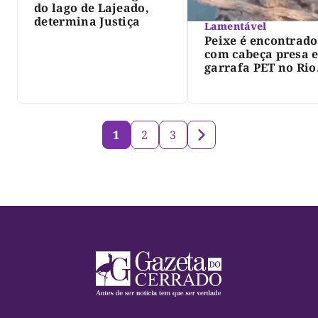
do lago de Lajeado,
determina Justiça
Lamentável
Peixe é encontrado
com cabeça presa 
garrafa PET no Rio
Javaés e vídeo aler
para impacto do li
nos rios
1
2
3