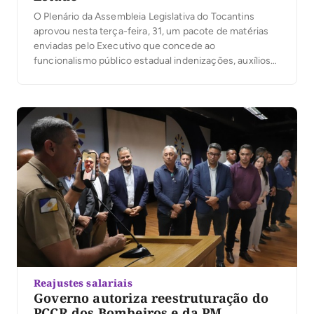
O Plenário da Assembleia Legislativa do Tocantins
aprovou nesta terça-feira, 31, um pacote de matérias
enviadas pelo Executivo que concede ao
funcionalismo público estadual indenizações, auxílios
e melhorias nos planos de cargos, carreiras e
remuneração (PCCR). As medidas contemplam
servidores da Secretaria da Fazenda (Sefaz), da Polícia
Penal, do Corpo de Bombeiros, da Polícia Militar, do
Instituto Natureza do Tocantins (Naturatins) […]
Reajustes salariais
Governo autoriza reestruturação do
PCCR dos Bombeiros e da PM