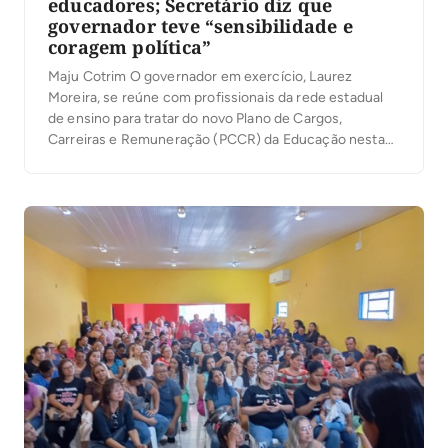
educadores; Secretário diz que
governador teve “sensibilidade e
coragem política”
Maju Cotrim O governador em exercício, Laurez
Moreira, se reúne com profissionais da rede estadual
de ensino para tratar do novo Plano de Cargos,
Carreiras e Remuneração (PCCR) da Educação nesta
quinta-feira, 27. O evento reuniu, além de servidores,
vários políticos. Chegaram com o governador em
exercício os deputados federais Vicentinho Júnior,
Tiago Dimas e […]