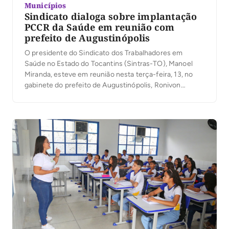
Municípios
Sindicato dialoga sobre implantação
PCCR da Saúde em reunião com
prefeito de Augustinópolis
O presidente do Sindicato dos Trabalhadores em
Saúde no Estado do Tocantins (Sintras-TO), Manoel
Miranda, esteve em reunião nesta terça-feira, 13, no
gabinete do prefeito de Augustinópolis, Ronivon
Teodoro da Silva, para tratar da implantação do Plano de
Cargos, Carreira e Remuneração (PCCR) dos
servidores da Saúde. Também participaram do
encontro a primeira-dama do município, […]