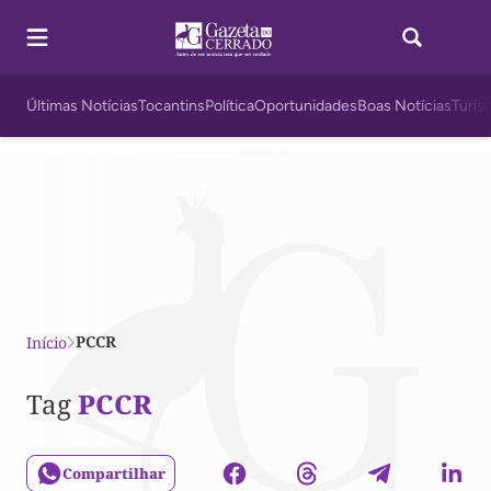
Últimas Notícias
Tocantins
Política
Oportunidades
Boas Notícias
Turis
PCCR
Início
Tag
PCCR
Compartilhar