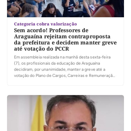
Categoria cobra valorização
Sem acordo! Professores de
Araguaína rejeitam contraproposta
da prefeitura e decidem manter greve
até votação do PCCR
Em assembleia realizada na manhã desta sexta-feira
(7), os profissionais da educação de Araguaína
decidiram, por unanimidade, manter a greve até a
votação do Plano de Cargos, Carreiras e Remuneração
(PCCR) da categoria. A decisão ocorreu após reunião
entre representantes do Sindicato dos Trabalhadores
em Educação do Tocantins (Sintet) e a gestão
municipal, que contou […]