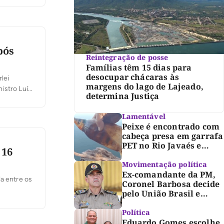
pós
Reintegração de posse
Famílias têm 15 dias para
desocupar chácaras às
lei
margens do lago de Lajeado,
istro Luís
determina Justiça
Fiquei
s. Vamos
Lamentável
Peixe é encontrado com
cabeça presa em garrafa
PET no Rio Javaés e
 16
vídeo alerta para
impacto do lixo nos rios
Movimentação política
Ex-comandante da PM,
a entre os
Coronel Barbosa decide
pelo União Brasil e
reforça chapa federal de
Dorinha
Política
Eduardo Gomes escolhe