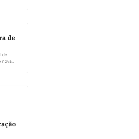
ra de
l de
e nova
 A proposta
ão […]
cação