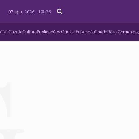
07 ago. 2026
-
10h26
o
TV-Gazeta
Cultura
Publicações Oficiais
Educação
Saúde
Raka Comunica