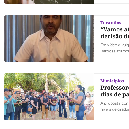
Tocantins
“Vamos at
decisão d
Em vídeo divulg
Barbosa afirmou
Roberto Barroso
muito surpreso
[…]
Municípios
Professor
dias de p
A proposta cons
níveis de gradu