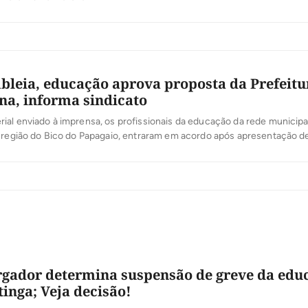
leia, educação aprova proposta da Prefeitu
na, informa sindicato
al enviado à imprensa, os profissionais da educação da rede municipa
a região do Bico do Papagaio, entraram em acordo após apresentação d
feitura de Esperantina sobre o reajuste de 12,84% devido à categoria.
 assembleia, onde houve consenso entre sindicato, categoria e a gest
gador determina suspensão de greve da edu
inga; Veja decisão!