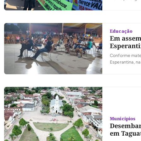
Educação
Em assemb
Esperanti
Conforme materi
Esperantina, n
proposta da Pre
foi aprovada em
Municípios
Desembar
em Taguat