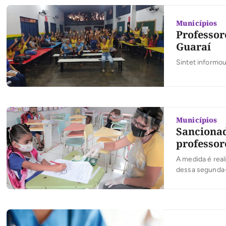
Municípios
Professor
Guaraí
Sintet informou
Municípios
Sancionad
professor
A medida é real
dessa segunda-f