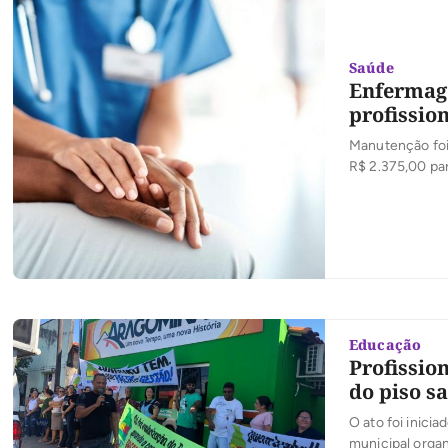
Saúde
Enfermage
profissio
Manutenção foi
R$ 2.375,00 par
Educação
Profissio
do piso sa
O ato foi inici
municipal orga