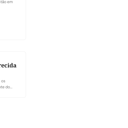
recida
e os
nte do