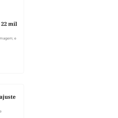
22 mil
ermagem; e
ajuste
e