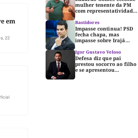
mulher tenente da PM
com representatividade
e trajetória de
ve em
superação para compor
Bastidores
segunda suplência ao
Impasse continua! PSD
Senado
fecha chapa, mas
ra, 22
impasse sobre Irajá
segue até o limite do
prazo no TRE; Laurez diz
Igor Gustavo Veloso
que nome dele não foi
Defesa diz que pai
homologado
prestou socorro ao filho
e se apresentou
espontaneamente à
polícia após morte de
criança de 3 anos
icial