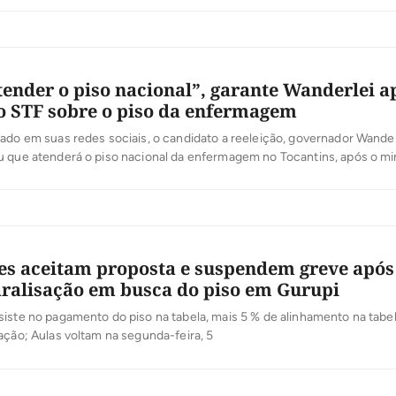
ender o piso nacional”, garante Wanderlei a
o STF sobre o piso da enfermagem
ado em suas redes sociais, o candidato a reeleição, governador Wander
 que atenderá o piso nacional da enfermagem no Tocantins, após o min
, do Supremo Tribunal Federal (STF), suspender o piso da categoria . “
 com a decisão liminar que suspendeu o piso nacional dos enfermeiro
es aceitam proposta e suspendem greve após
aralisação em busca do piso em Gurupi
iste no pagamento do piso na tabela, mais 5 % de alinhamento na tabel
ação; Aulas voltam na segunda-feira, 5