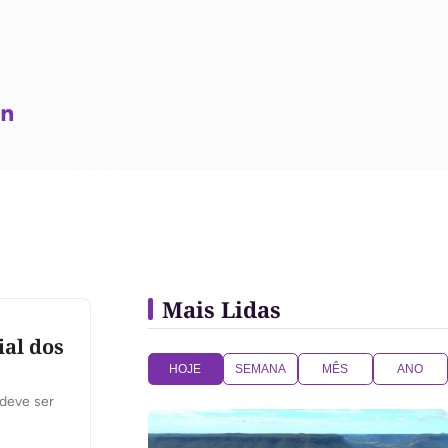
Mais Lidas
ial dos
HOJE
SEMANA
MÊS
ANO
 deve ser