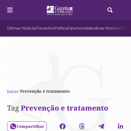
Últimas Notícias
Tocantins
Política
Oportunidades
Boas Notícias
Turis
Prevenção e tratamento
Início
Tag
Prevenção e tratamento
Compartilhar