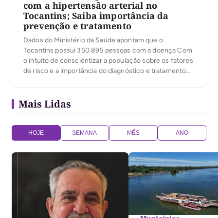
com a hipertensão arterial no
Tocantins; Saiba importância da
prevenção e tratamento
Dados do Ministério da Saúde apontam que o
Tocantins possui 350.895 pessoas com a doença Com
o intuito de conscientizar a população sobre os fatores
de risco e a importância do diagnóstico e tratamento
precoces, a Secretaria de Estado da Saúde (SES-TO),
destaca o Dia Nacional de Prevenção e Combate à
Mais Lidas
Hipertensão Arterial, celebrado no […]
HOJE
SEMANA
MÊS
ANO