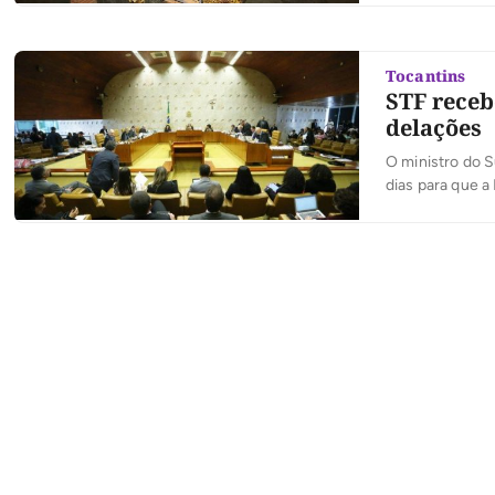
de agosto e o f
Tocantins
STF receb
delações
O ministro do 
dias para que a
manifestem sob
decorreram de p