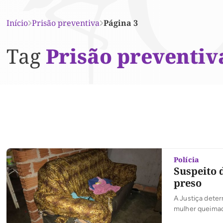
Início
Prisão preventiva
Página 3
Tag
Prisão preventiv
Polícia
Suspeito 
preso
A Justiça deter
mulher queimad
com uma faca e