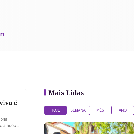
Mais Lidas
viva é
HOJE
SEMANA
MÊS
ANO
pria
u, atacou
 no dia 30