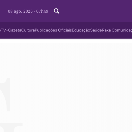
08 ago. 2026
-
07h49
o
TV-Gazeta
Cultura
Publicações Oficiais
Educação
Saúde
Raka Comunica