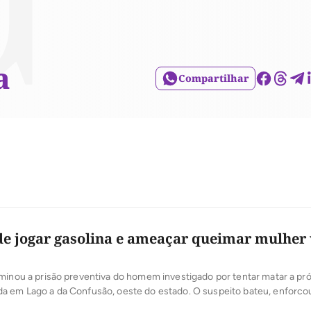
a
Compartilhar
de jogar gasolina e ameaçar queimar mulher 
minou a prisão preventiva do homem investigado por tentar matar a pró
a em Lago a da Confusão, oeste do estado. O suspeito bateu, enforco
 jogou gasolina na mulher ameaçando queimar ela viva. O caso ocorreu