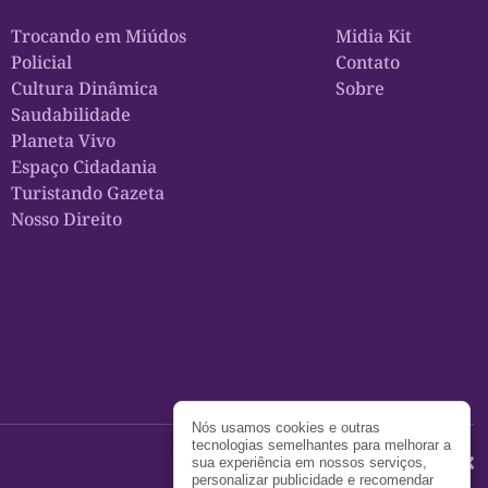
Trocando em Miúdos
Midia Kit
Policial
Contato
Cultura Dinâmica
Sobre
Saudabilidade
Planeta Vivo
Espaço Cidadania
Turistando Gazeta
Nosso Direito
Nós usamos cookies e outras
tecnologias semelhantes para melhorar a
sua experiência em nossos serviços,
personalizar publicidade e recomendar