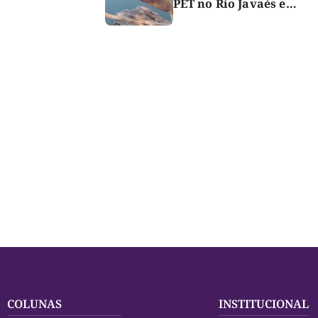
PET no Rio Javaés e
vídeo alerta para
impacto do lixo nos rios
COLUNAS
INSTITUCIONAL