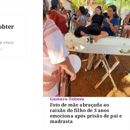
obter
e cinco
e
das que
dos […]
Gustavo Feitosa
Foto de mãe abraçada ao
caixão do filho de 3 anos
emociona após prisão de pai e
madrasta