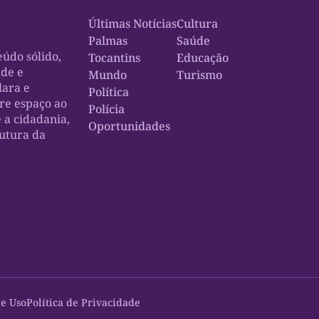
Últimas Notícias
Cultura
Palmas
Saúde
údo sólido,
Tocantins
Educação
ade e
Mundo
Turismo
lara e
Política
bre espaço ao
Polícia
e a cidadania,
Oportunidades
rutura da
e Uso
Política de Privacidade