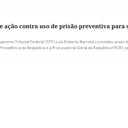
ilho do casal precisou ser enviado […]
e ação contra uso de prisão preventiva para 
Supremo Tribunal Federal (STF) Luís Roberto Barroso concedeu prazo d
 Presidência da República e a Procuradoria-Geral da República (PGR) s
re uma ação que chegou à Corte e pede anulação de delações premia
risões preventivas. A ação foi protocolada pela Associação Brasileira 