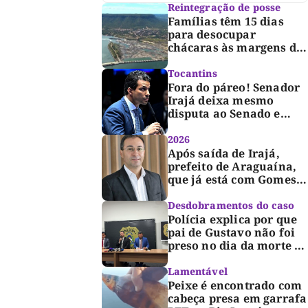
Reintegração de posse
Famílias têm 15 dias
para desocupar
chácaras às margens do
lago de Lajeado,
determina Justiça
Tocantins
Fora do páreo! Senador
Irajá deixa mesmo
disputa ao Senado e
desabafa: “Saio deste
processo de cabeça
2026
erguida, com gratidão e
Após saída de Irajá,
respeito”
prefeito de Araguaína,
que já está com Gomes,
entra também na
campanha de Dimas e
Desdobramentos do caso
fará anúncio oficial
Polícia explica por que
pai de Gustavo não foi
preso no dia da morte e
detalha avanço da
investigação
Lamentável
Peixe é encontrado com
cabeça presa em garrafa