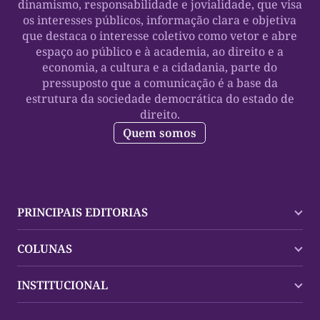
dinamismo, responsabilidade e jovialidade, que visa
os interesses públicos, informação clara e objetiva
que destaca o interesse coletivo como vetor e abre
espaço ao público e à academia, ao direito e a
economia, a cultura e a cidadania, parte do
pressuposto que a comunicação é a base da
estrutura da sociedade democrática do estado de
direito.
Quem somos
PRINCIPAIS EDITORIAS
Últimas Notícias
COLUNAS
Palmas
Tocantins
Trocando em Miúdos
INSTITUCIONAL
Mundo
Policial
Política
Cultura Dinâmica
Midia Kit