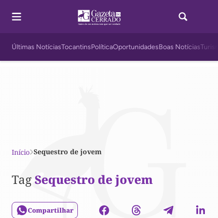
Últimas Notícias
Tocantins
Política
Oportunidades
Boas Notícias
Turis
Sequestro de jovem
Início
Tag
Sequestro de jovem
Compartilhar