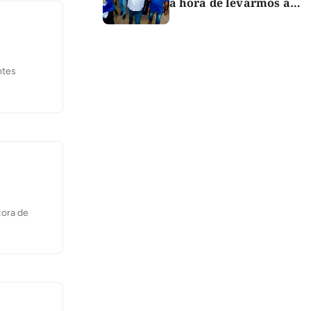
a hora de levarmos a
força do Bico para o
Congresso”
ntes
tora de