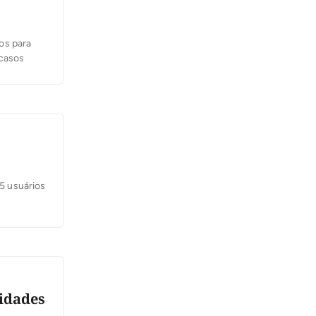
os para
 casos
35 usuários
ridades