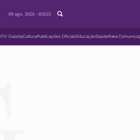
09 ago. 2026
-
05h31
o
TV-Gazeta
Cultura
Publicações Oficiais
Educação
Saúde
Raka Comunica