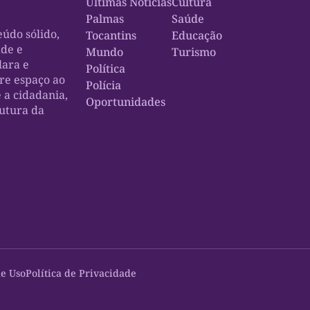
Últimas Notícias
Cultura
Palmas
Saúde
údo sólido,
Tocantins
Educação
ade e
Mundo
Turismo
lara e
Política
bre espaço ao
Polícia
e a cidadania,
Oportunidades
rutura da
e Uso
Política de Privacidade