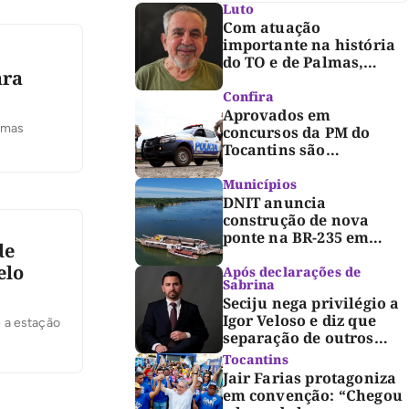
Luto
Com atuação
importante na história
do TO e de Palmas,
ara
morre Israel Siqueira;
Palmas decreta luto
Confira
oficial de três dias
Aprovados em
almas
concursos da PM do
Tocantins são
convocados para fase de
inclusão e posse
Municípios
DNIT anuncia
construção de nova
ponte na BR-235 em
de
Pedro Afonso
elo
Após declarações de
Sabrina
Seciju nega privilégio a
Igor Veloso e diz que
 a estação
separação de outros
presos é medida de
Tocantins
segurança
Jair Farias protagoniza
em convenção: “Chegou