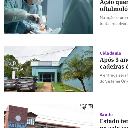
Ação quer
oftalmoló
Na ação, o pro
tentar resolver
Cidadania
Após 3 an
cadeiras 
A entrega será 
do Sistema Úni
Saúde
Estado te
na sala v