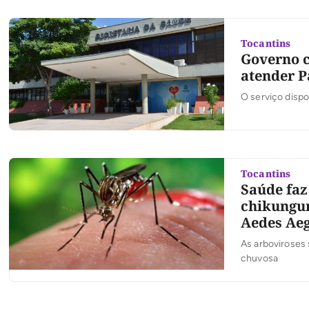
Tocantins
Governo c
atender P
O serviço dispo
Tocantins
Saúde faz
chikungun
Aedes Aeg
As arboviroses
chuvosa