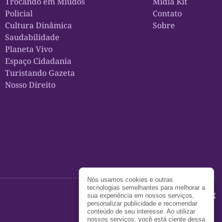
Trocando em Miúdos
Midia Kit
Policial
Contato
Cultura Dinâmica
Sobre
Saudabilidade
Planeta Vivo
Espaço Cidadania
Turistando Gazeta
Nosso Direito
Nós usamos cookies e outras
tecnologias semelhantes para melhorar a
sua experiência em nossos serviços,
personalizar publicidade e recomendar
conteúdo de seu interesse. Ao utilizar
nossos serviços, você está ciente dessa