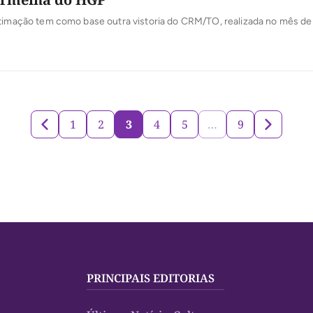
ntimação tem como base outra vistoria do CRM/TO, realizada no mês d
1
2
3
4
5
…
9
PRINCIPAIS EDITORIAS