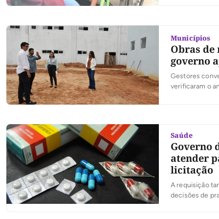
Municípios
Obras de 
governo a
Gestores conve
verificaram o 
Saúde
Governo d
atender p
licitação
A requisição t
decisões de pr