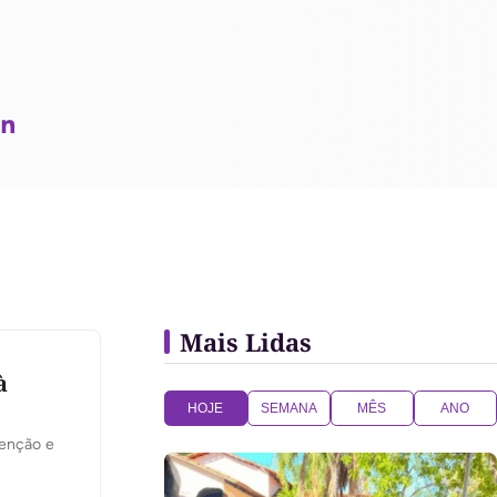
Mais Lidas
à
HOJE
SEMANA
MÊS
ANO
tenção e