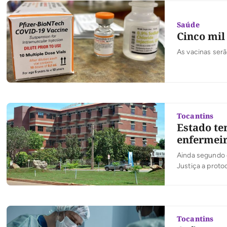
Saúde
Cinco mil
As vacinas serã
Tocantins
Estado te
enfermeir
Ainda segundo 
Justiça a proto
Tocantins