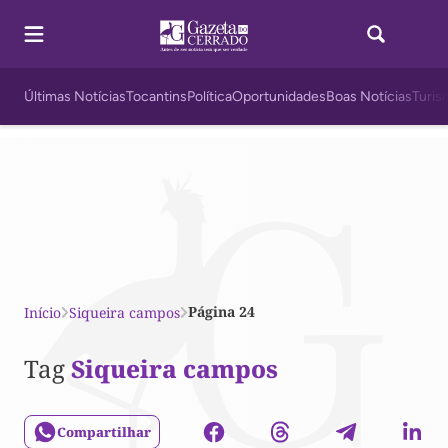
Últimas Notícias
Tocantins
Política
Oportunidades
Boas Notícias
Turis
Página 24
Início
Siqueira campos
Tag
Siqueira campos
Compartilhar