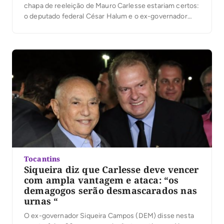
chapa de reeleição de Mauro Carlesse estariam certos:
o deputado federal César Halum e o ex-governador
Siqueira Campos. Ambos apoiaram Carlesse na eleição
suplementar e já são pré-candidatos ao Senado. O
nome de Halum foi um apelo […]
Tocantins
Siqueira diz que Carlesse deve vencer
com ampla vantagem e ataca: “os
demagogos serão desmascarados nas
urnas “
O ex-governador Siqueira Campos (DEM) disse nesta