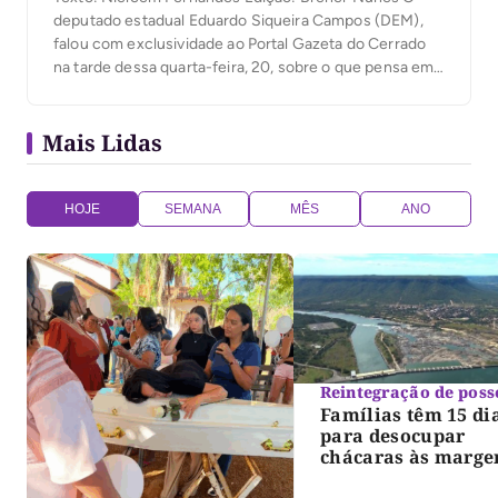
deputado estadual Eduardo Siqueira Campos (DEM),
falou com exclusividade ao Portal Gazeta do Cerrado
na tarde dessa quarta-feira, 20, sobre o que pensa em
relação as especulações em torno do nome do ex-
governador, Siqueira Campos. “Se ele tiver que fazer
Mais Lidas
uma aliança com alguém, ele tem direito como […]
HOJE
SEMANA
MÊS
ANO
Reintegração de poss
Famílias têm 15 di
para desocupar
chácaras às marge
do lago de Lajeado