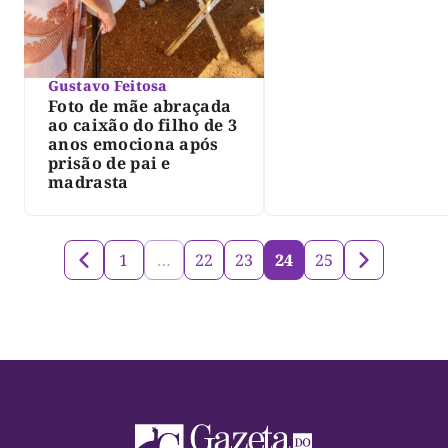
determina Justiça
Gustavo Feitosa
Foto de mãe abraçada
ao caixão do filho de 3
anos emociona após
prisão de pai e
madrasta
1
…
22
23
24
25