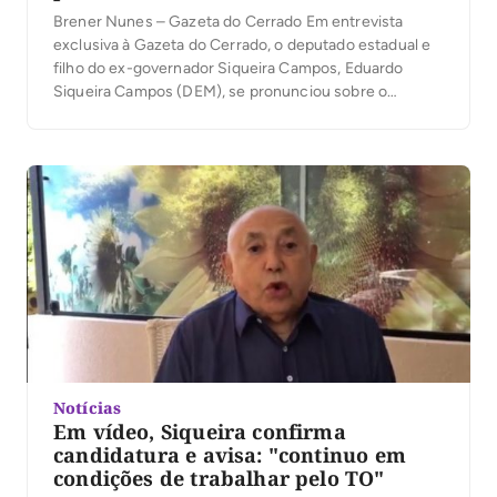
Brener Nunes – Gazeta do Cerrado Em entrevista
exclusiva à Gazeta do Cerrado, o deputado estadual e
filho do ex-governador Siqueira Campos, Eduardo
Siqueira Campos (DEM), se pronunciou sobre o
suposto envolvimento de seu pai na “Operação Pontes
de Papel” e se isso pode prejudicar a candidatura de
Siqueira ao Senado, ( confirmada por ele […]
Notícias
Em vídeo, Siqueira confirma
candidatura e avisa: "continuo em
condições de trabalhar pelo TO"