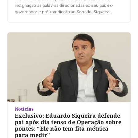
indignação as palavras direcionadas ao seu pai, ex-
governador e pré-candidato ao Senado, Siqueira
Campos pelo também pré-candidato ao Senado, Alan
Barbiero do PSB. Durante evento neste sábado, 24,
Alan chegou a dizer que o Senado não é lugar para
político […]
Notícias
Exclusivo: Eduardo Siqueira defende
pai após dia tenso de Operação sobre
pontes: “Ele não tem fita métrica
para medir"