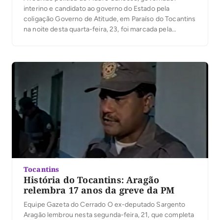
interino e candidato ao governo do Estado pela
coligação Governo de Atitude, em Paraíso do Tocantins
na noite desta quarta-feira, 23, foi marcada pela
presença do ex-governador Siqueira Campos. Ele
chegou ao evento cerca de 5 minutos após a formação
do palanque e emocionou politicos e comunidade. “Eu
[…]
Tocantins
História do Tocantins: Aragão
relembra 17 anos da greve da PM
Equipe Gazeta do Cerrado O ex-deputado Sargento
Aragão lembrou nesta segunda-feira, 21, que completa