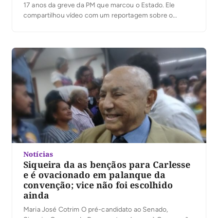
17 anos da greve da PM que marcou o Estado. Ele
compartilhou vídeo com um reportagem sobre o
assunto onde mostra o episódio e fala do governador
na época, Siqueira Campos. “A exatamente 17 anos, o
grito de liberdade, fez prosperar […]
Notícias
Siqueira da as bençãos para Carlesse
e é ovacionado em palanque da
convenção; vice não foi escolhido
ainda
Maria José Cotrim O pré-candidato ao Senado,