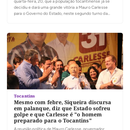
quarta-feira, 20, que a população tocantinense já se
decidiu e dará uma grande vitória a Mauro Carlesse
para o Governo do Estado, neste segundo turno da
eleição suplementar, cuja votação acontece no
próximo dia 24. O ex-governador afirmou que a
efetivação de Mauro Carlesse no cargo de Governador
[…]
Tocantins
Mesmo com febre, Siqueira discursa
em palanque, diz que Estado sofreu
golpe e que Carlesse é "o homem
preparado para o Tocantins"
A reunião política de Mauro Carlesse, governador