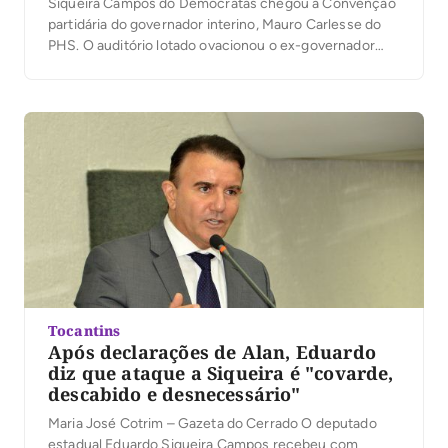
Siqueira Campos do Democratas chegou à Convenção
partidária do governador interino, Mauro Carlesse do
PHS. O auditório lotado ovacionou o ex-governador
assim que chegou. Siqueira foi chamado de fundador
do Tocantins é muito aplaudido. Ele reencntrou no
palanque seu ex-vice-governador João Oliveira que
também estava no palanque. À […]
Tocantins
Após declarações de Alan, Eduardo
diz que ataque a Siqueira é "covarde,
descabido e desnecessário"
Maria José Cotrim – Gazeta do Cerrado O deputado
estadual Eduardo Siqueira Campos recebeu com