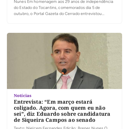
Nunes Em homenagem aos 29 anos de independência
do Estado do Tocantins, comemorados dia 5 de
outubro, o Portal Gazeta do Cerrado entrevistou
algumas personalidades marcantes da história
tocantinense para contar um pouco de como foi a luta
dos pioneiros que abraçaram o sonho separatista sob a
pretensão da […]
Notícias
Entrevista: “Em março estará
coligado. Agora, com quem eu não
sei”, diz Eduardo sobre candidatura
de Siqueira Campos ao senado
Texto: Nielcem Fernandes Edição: Brener Nunes O