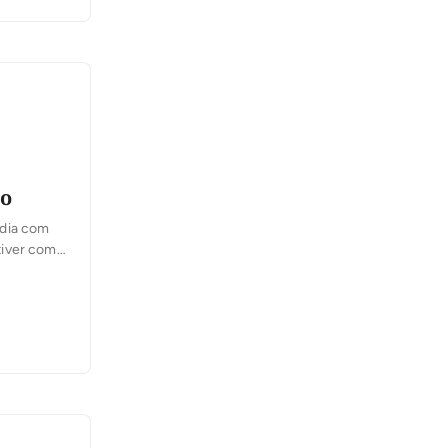
Eleitoral,
sejam
mo
 dia com
stiver com
ndo serão