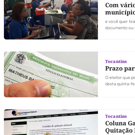
Com vários
municípi
e você quer tira
documento ou fa
itinerante da J
em seis municíp
Tocantins
Prazo para
O eleitor que p
desta quinta-fe
física ou digit
segunda via do
Tocantins
Coluna Ga
Quitação 