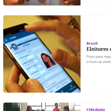
atendimento Elei
facilita o aces
feitas […]
Brasil
Eleitores
Prazo para reg
o título de ele
pendências no 
eleitos prefeit
Cidadania