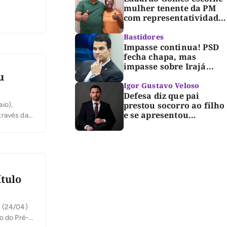
mulher tenente da PM
com representatividade
e trajetória de
superação para compor
Bastidores
segunda suplência ao
Impasse continua! PSD
Senado
fecha chapa, mas
impasse sobre Irajá
u
segue até o limite do
prazo no TRE; Laurez diz
Igor Gustavo Veloso
que nome dele não foi
Defesa diz que pai
homologado
prestou socorro ao filho
aio),
e se apresentou
través da
espontaneamente à
oral.
polícia após morte de
criança de 3 anos
ítulo
a (24/04)
o do Pré-