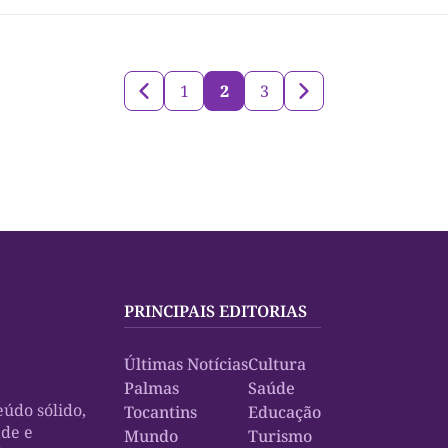
 1º de maio. Todos os cartórios eleitorais do Tocantins atenderão hoje
s unidades já estão abertas e iniciaram o atendimento […]
1
2
3
PRINCIPAIS EDITORIAS
Últimas Notícias
Cultura
Palmas
Saúde
údo sólido,
Tocantins
Educação
ade e
Mundo
Turismo