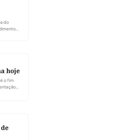
ia do
ndimento
fertados
na hoje
é o fim
mentação
uerer a
 de