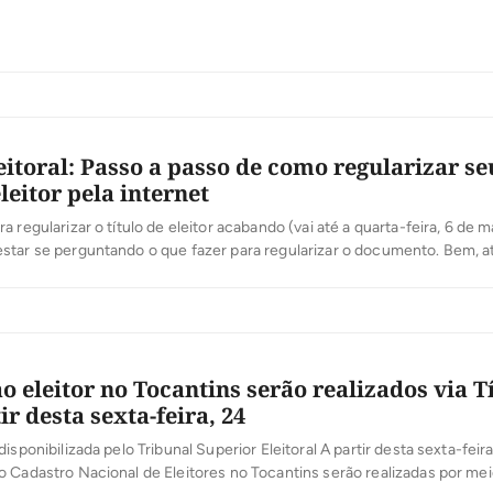
leitoral: Passo a passo de como regularizar se
eleitor pela internet
 regularizar o título de eleitor acabando (vai até a quarta-feira, 6 de m
star se perguntando o que fazer para regularizar o documento. Bem, a
 regularizar a situação, bem como requerer o título junto à Justiça Eleit
 o título? O site do Tribunal Superior Eleitoral (TSE) […]
o eleitor no Tocantins serão realizados via T
ir desta sexta-feira, 24
isponibilizada pelo Tribunal Superior Eleitoral A partir desta sexta-feir
 Cadastro Nacional de Eleitores no Tocantins serão realizadas por mei