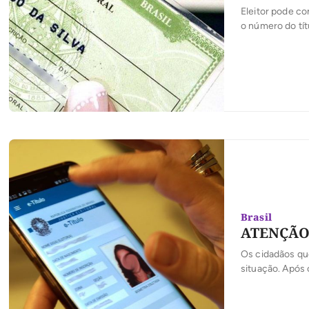
Eleitor pode co
o número do tít
nascimento e no
votar mesmo [
Brasil
ATENÇÃO! 
Os cidadãos que
situação. Após
eleições munici
municípios do p