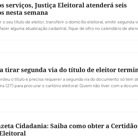
 serviços, Justiça Eleitoral atenderá seis
os nesta semana
r o seu título de eleitor, transferir o domicílio eleitoral, emitir segunda v
zer alguma atualização cadastral, fique de olho no calendário de ate
ustiça Eleitoral do Tocantins. Nesta semana, os serviços estão sendo o
ios do estado. Nesta segunda (7/10) e terça feira (8/10) […]
 tirar segunda via do título de eleitor termi
erdeu o título e precisa requerer a segunda via do documento só tem at
ira (27) para procurar o cartório eleitoral. Quem não tiver com a docu
al não poderá participar da votação no próximo dia 7 de outubro. Para req
 documento basta […]
zeta Cidadania: Saiba como obter a Certidão
Eleitoral