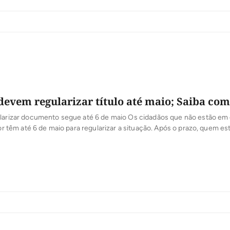
toral – Título Net. A ferramenta, disponibilizada pelo Tribunal Superior 
so do cidadão aos serviços e permite que todas as etapas do processo 
 devem regularizar título até maio; Saiba co
ularizar documento segue até 6 de maio Os cidadãos que não estão em
itor têm até 6 de maio para regularizar a situação. Após o prazo, quem e
documento não poderá votar nas eleições municipais de outubro, qua
os, vice-prefeitos e vereadores nos 5.568 municípios do país. Além […]