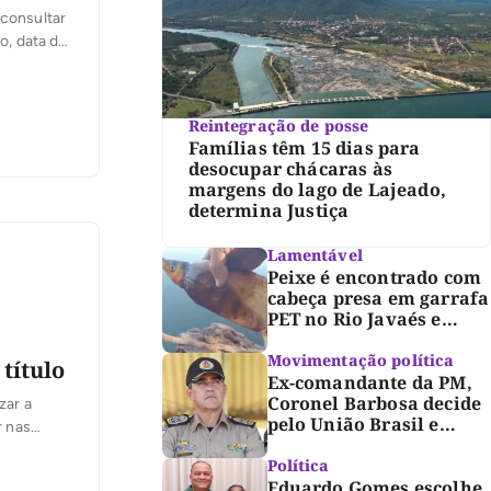
 consultar
o, data de
ção poderá
Reintegração de posse
Famílias têm 15 dias para
desocupar chácaras às
margens do lago de Lajeado,
determina Justiça
Lamentável
Peixe é encontrado com
cabeça presa em garrafa
PET no Rio Javaés e
vídeo alerta para
impacto do lixo nos rios
Movimentação política
título
Ex-comandante da PM,
Coronel Barbosa decide
zar a
pelo União Brasil e
r nas
reforça chapa federal de
8
Dorinha
Política
Eduardo Gomes escolhe