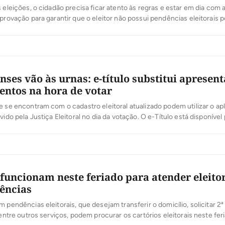
s eleições, o cidadão precisa ficar atento às regras e estar em dia com 
mprovação para garantir que o eleitor não possui pendências eleitorais 
da Certidão de Quitação Eleitoral. O documento assegura que o cidadã
rmente a prática do voto, tem atendido a possíveis convocações […]
nses vão às urnas: e-título substitui apresen
ntos na hora de votar
e se encontram com o cadastro eleitoral atualizado podem utilizar o apl
vido pela Justiça Eleitoral no dia da votação. O e-Título está disponível
abletes e substitui o documento físico na hora de votar, como no Toca
0% biométrico, o App mostra a foto e todas […]
 funcionam neste feriado para atender eleito
ências
 pendências eleitorais, que desejam transferir o domicílio, solicitar 2ª v
, entre outros serviços, podem procurar os cartórios eleitorais neste fer