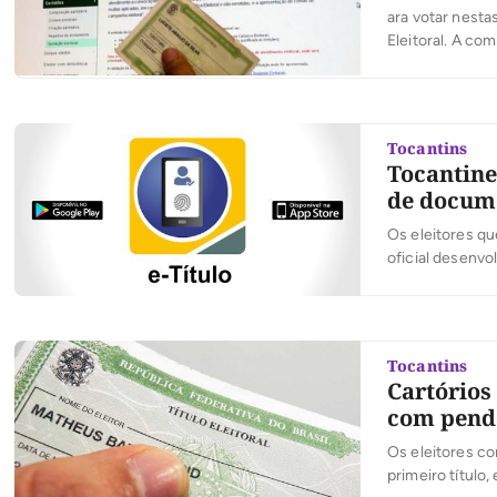
ara votar nesta
Eleitoral. A co
feita por meio 
exercido regula
Tocantins
Tocantine
de docume
Os eleitores qu
oficial desenvol
smartphones e t
eleitorado é 10
Tocantins
Cartórios
com pend
Os eleitores com
primeiro título