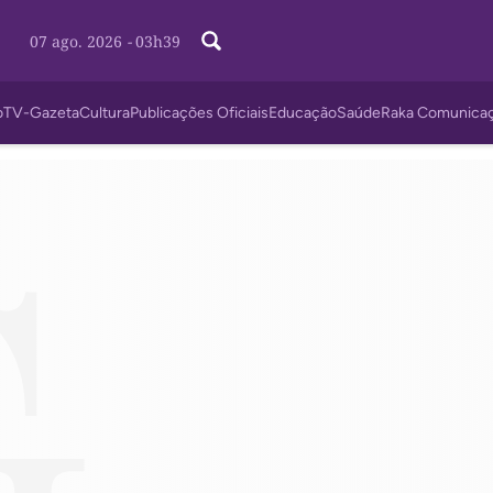
07 ago. 2026
-
03h39
o
TV-Gazeta
Cultura
Publicações Oficiais
Educação
Saúde
Raka Comunica