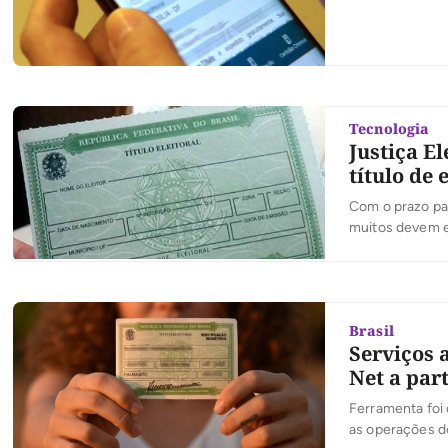
Tecnologia
Justiça E
título de 
Com o prazo para
muitos devem e
internet dá para
Como regularizar
Brasil
Serviços a
Net a part
Ferramenta foi d
as operações do