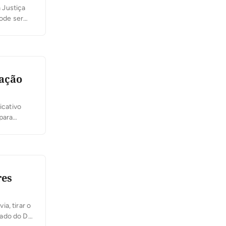
a Justiça
pode ser
o tem
tação
icativo
 para
ntins o
res
ia, tirar o
iado do Dia