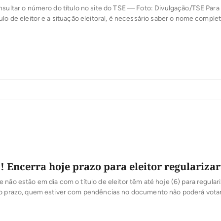
nsultar o número do título no site do TSE — Foto: Divulgação/TSE Para
ulo de eleitor e a situação eleitoral, é necessário saber o nome complet
me da mãe do eleitor. O eleitor que souber qual é o seu local de vota
…]
Encerra hoje prazo para eleitor regularizar 
 não estão em dia com o título de eleitor têm até hoje (6) para regulari
 o prazo, quem estiver com pendências no documento não poderá vota
pais de outubro, quando serão eleitos prefeitos e vereadores nos 5.56
aís. O prazo deve ser observado para quem deseja mudar o local […]