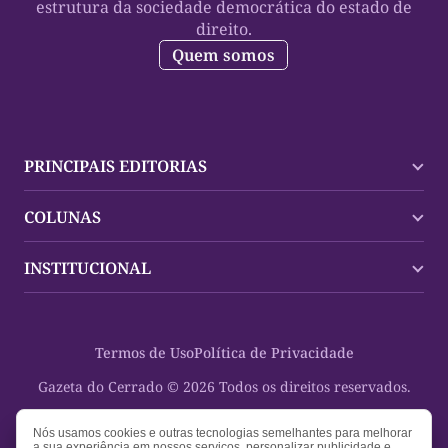
estrutura da sociedade democrática do estado de
direito.
Quem somos
PRINCIPAIS EDITORIAS
Últimas Notícias
COLUNAS
Palmas
Tocantins
Trocando em Miúdos
INSTITUCIONAL
Mundo
Policial
Política
Cultura Dinâmica
Midia Kit
Polícia
Saudabilidade
Contato
Termos de Uso
Política de Privacidade
Oportunidades
Planeta Vivo
Sobre
Cultura
Espaço Cidadania
Gazeta do Cerrado © 2026 Todos os direitos reservados.
Saúde
Turistando Gazeta
Educação
Nosso Direito
Nós usamos cookies e outras tecnologias semelhantes para melhorar
a sua experiência em nossos serviços, personalizar publicidade e