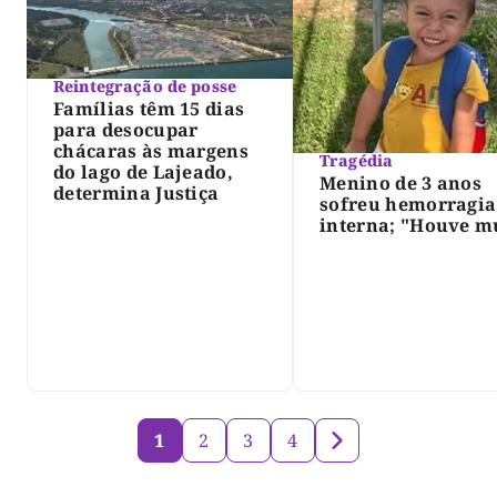
Reintegração de posse
Famílias têm 15 dias
para desocupar
chácaras às margens
Tragédia
do lago de Lajeado,
Menino de 3 anos
determina Justiça
sofreu hemorragia
interna; "Houve m
violência", diz dir
do IML
1
2
3
4