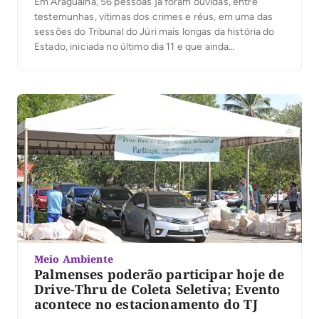
Em Araguaína, 56 pessoas já foram ouvidas, entre
testemunhas, vítimas dos crimes e réus, em uma das
sessões do Tribunal do Júri mais longas da história do
Estado, iniciada no último dia 11 e que ainda
prosseguirá nos próximos dias. Trata-se do julgamento
de 15 réus envolvidos na rebelião e fuga do Presídio
Barra da […]
Meio Ambiente
Palmenses poderão participar hoje de
Drive-Thru de Coleta Seletiva; Evento
acontece no estacionamento do TJ