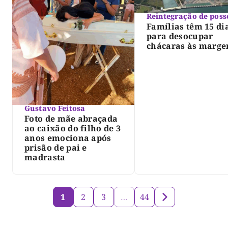
Reintegração de poss
Famílias têm 15 di
para desocupar
chácaras às marge
do lago de Lajeado
determina Justiça
Gustavo Feitosa
Foto de mãe abraçada
ao caixão do filho de 3
anos emociona após
prisão de pai e
madrasta
1
2
3
…
44