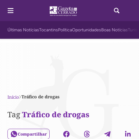
Últimas Notícias
Tocantins
Política
Oportunidades
Boas Notícias
Turis
Tráfico de drogas
Início
Tag
Tráfico de drogas
Compartilhar