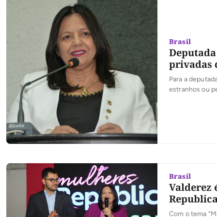
Brasil
Deputada 
privadas
Para a deputada
estranhos ou p
Brasil
Valderez 
Republica
Com o tema “Mul