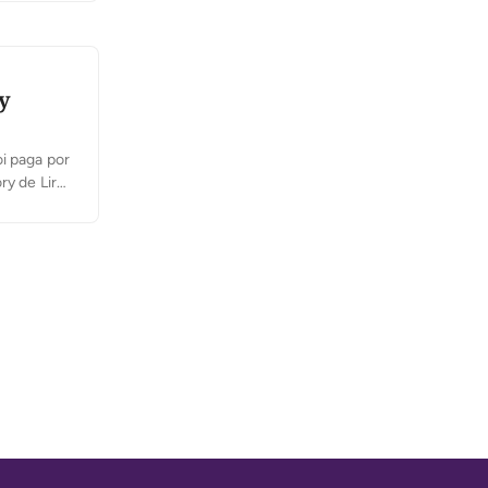
y
i paga por
y de Lira,
revisto