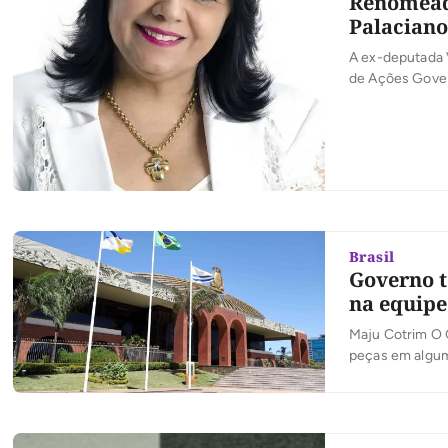
Renomeado
Palaciano
A ex-deputada 
de Ações Gover
para o comando
Fundação de Am
Brasil
Governo t
na equipe
Maju Cotrim O 
peças em algum
segundo apuram
feira, 31, é um