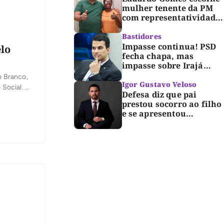
mulher tenente da PM
com representatividade
e trajetória de
superação para compor
Bastidores
segunda suplência ao
Impasse continua! PSD
lo
Senado
fecha chapa, mas
impasse sobre Irajá
segue até o limite do
o Branco,
prazo no TRE; Laurez diz
Igor Gustavo Veloso
 Social. A
que nome dele não foi
Defesa diz que pai
ria do
homologado
prestou socorro ao filho
sponsável
e se apresentou
espontaneamente à
polícia após morte de
criança de 3 anos