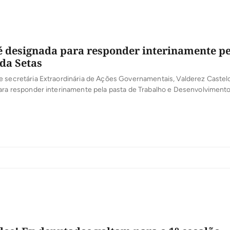
é designada para responder interinamente pe
da Setas
e secretária Extraordinária de Ações Governamentais, Valderez Castel
ara responder interinamente pela pasta de Trabalho e Desenvolvimento
da por Cleizenir Divina dos Santos, que está em trâmite de aposentado
do bastidores, pode retornar ao cargo nos próximos dias. A Setas é re