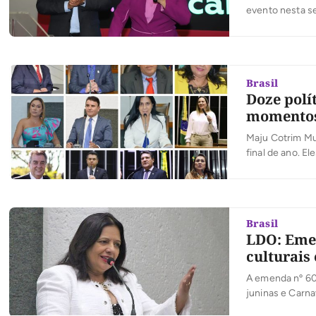
evento nesta se
participação fe
Secretário-Gera
Valderez Castel
Brasil
Doze polí
momentos
Maju Cotrim Mu
final de ano. 
Muitos parlame
destaque estarã
Brasil
LDO: Emen
culturais
A emenda nº 60
juninas e Carna