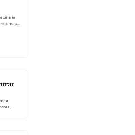
rdinária
 retornou
da
ntrar
entar
nomes,
terça-