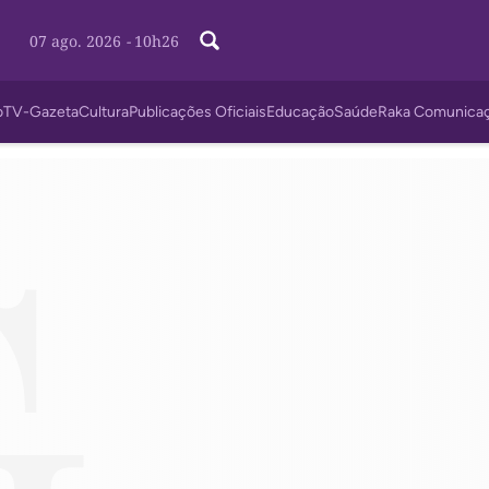
07 ago. 2026
-
10h26
o
TV-Gazeta
Cultura
Publicações Oficiais
Educação
Saúde
Raka Comunica