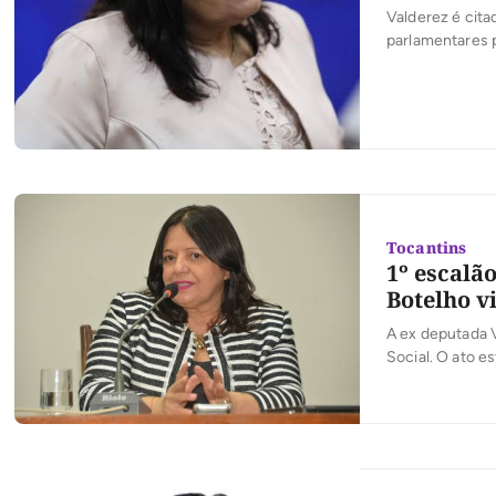
Valderez é cit
parlamentares p
Tocantins
1º escalão
Botelho v
A ex deputada V
Social. O ato e
Cleizenir que s
Extraordinário