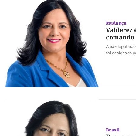
Mudança
Valderez 
comando 
A ex-deputada 
foi designada p
pasta era ocupa
Estado e, segun
pelos […]
Brasil