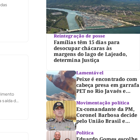
ndas
Reintegração de posse
Famílias têm 15 dias para
desocupar chácaras às
margens do lago de Lajeado,
determina Justiça
Lamentável
Peixe é encontrado com
cabeça presa em garrafa
PET no Rio Javaés e
vimento
vídeo alerta para
a saída da
impacto do lixo nos rios
Movimentação política
ário
Ex-comandante da PM,
Coronel Barbosa decide
pelo União Brasil e
reforça chapa federal de
Dorinha
Política
Eduardo Gomes escolhe