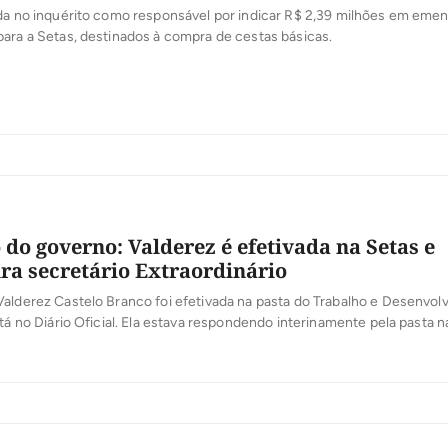
ada no inquérito como responsável por indicar R$ 2,39 milhões em eme
ara a Setas, destinados à compra de cestas básicas.
 do governo: Valderez é efetivada na Setas e
ira secretário Extraordinário
alderez Castelo Branco foi efetivada na pasta do Trabalho e Desenvol
stá no Diário Oficial. Ela estava respondendo interinamente pela pasta n
e aposentou. O ex deputado Lázaro Botelho, do PP, foi nomeado Secret
 de Ações Governamentais.