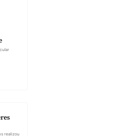
e
cular
eres
s realizou