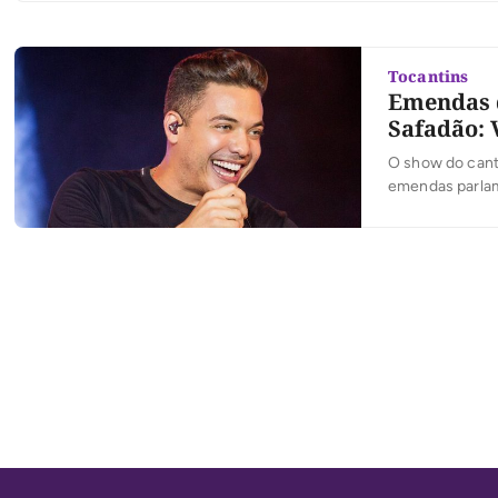
Tocantins
Emendas d
Safadão: 
O show do canto
emendas parlame
Léo Barbosa, R
para a acontece