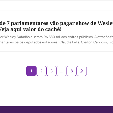
e 7 parlamentares vão pagar show de Wesle
Veja aqui valor do cachê!
r Wesley Safadão custará R$ 630 mil aos cofres públicos. A atração fo
ntares pelos deputados estaduais: Cláudia Lélis, Cleiton Cardoso, Ivor
icardo Ayres, Valderez Castelo Branco e Vanda Monteio. O show está p
r no dia 12 de maio, dentro da programação […]
1
2
3
…
8