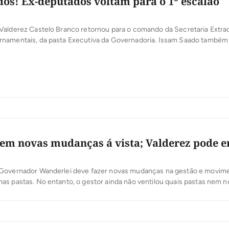
s! Ex-deputados voltam para o 1º escalão
Valderez Castelo Branco retornou para o comando da Secretaria Extrao
namentais, da pasta Executiva da Governadoria. Issam Saado também
 da Jucetins. Maria Eulessandra Souza foi nomeada como presidente 
paro á Pesquisa do Tocantins-FAPT.
em novas mudanças á vista; Valderez pode e
Governador Wanderlei deve fazer novas mudanças na gestão e movim
as pastas. No entanto, o gestor ainda não ventilou quais pastas nem 
os. A deputada Valderez Castelo Branco, que encerra mandato nesta 
a das que o governo tem interesse em ter nos quadros porém ainda […]