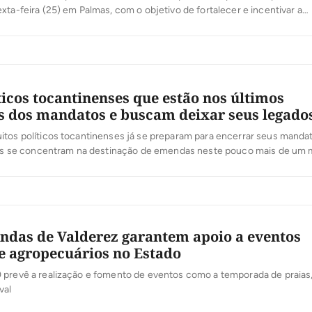
xta-feira (25) em Palmas, com o objetivo de fortalecer e incentivar a
minina na política. Na ocasião, o Governador Wanderlei Barbosa, por me
l do partido no Tocantins, Rérisson Castro, convidou a deputada estad
o Branco para […]
ticos tocantinenses que estão nos últimos
 dos mandatos e buscam deixar seus legado
itos políticos tocantinenses já se preparam para encerrar seus manda
Eles se concentram na destinação de emendas neste pouco mais de um 
ntares com legados importantes e que conseguiram emplacar projeto
o fora de cadeiras de mandato a partir de janeiro no Tocantins. Foi o [
das de Valderez garantem apoio a eventos
 e agropecuários no Estado
 prevê a realização e fomento de eventos como a temporada de praias,
val