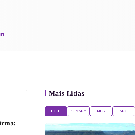
Mais Lidas
HOJE
SEMANA
MÊS
ANO
firma: