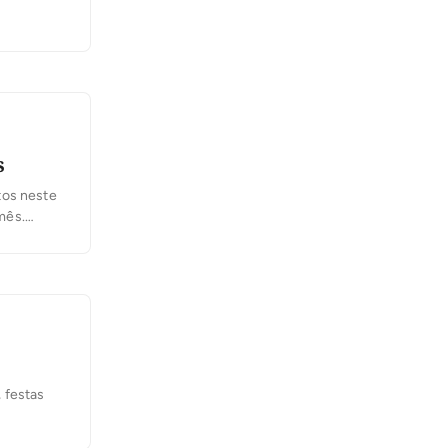
io do
ual
s
tos neste
mês.
s de
…]
 festas