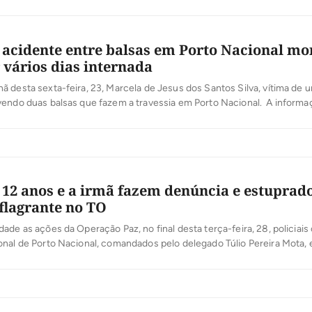
 acidente entre balsas em Porto Nacional mo
r vários dias internada
 desta sexta-feira, 23, Marcela de Jesus dos Santos Silva, vítima de 
endo duas balsas que fazem a travessia em Porto Nacional. A informaç
o Grupo Pipes, empresa que administra a empresa. Conforme as infor
dico está em contato direto com o pai da vítima assim […]
 12 anos e a irmã fazem denúncia e estuprado
flagrante no TO
ade as ações da Operação Paz, no final desta terça-feira, 28, policiais c
onal de Porto Nacional, comandados pelo delegado Túlio Pereira Mota,
grante de um indivíduo de 47 anos de idade, pela prática de crime de e
tra uma criança de 12 anos, fato […]