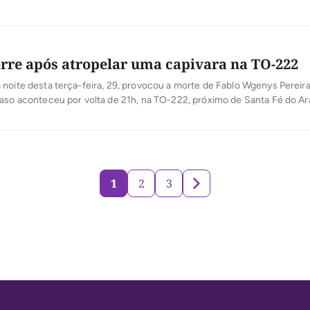
munhas contara à polícia, que […]
re após atropelar uma capivara na TO-222
noite desta terça-feira, 29, provocou a morte de Fablo Wgenys Pereir
aso aconteceu por volta de 21h, na TO-222, próximo de Santa Fé do Ar
lícia Militar, o jovem morreu após atropelar uma capivara. O capacete 
ento do acidente […]
1
2
3