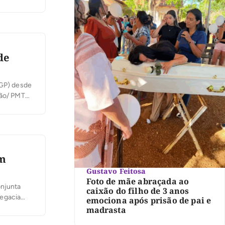
 drones
de
HGP) desde
ação/ PMTO
u neste
em
Gustavo Feitosa
Foto de mãe abraçada ao
onjunta
caixão do filho de 3 anos
legacia
emociona após prisão de pai e
 de prisão
madrasta