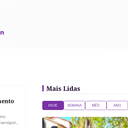
Mais Lidas
mento
HOJE
SEMANA
MÊS
ANO
ino
iarnópolis