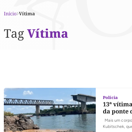
Início
Vítima
Tag
Vítima
Polícia
13ª vítim
da ponte 
Mais um corpo f
Kubitschek, qu