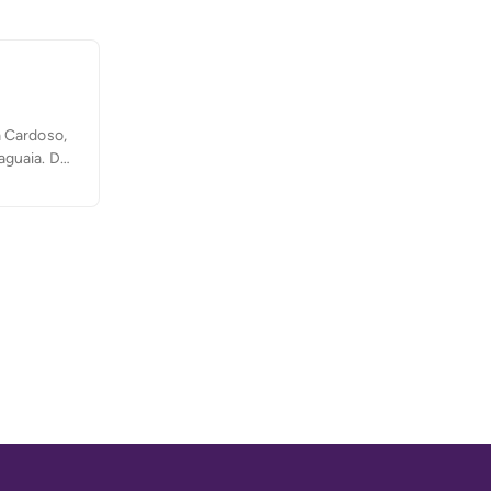
a Cardoso,
aguaia. De
teria se