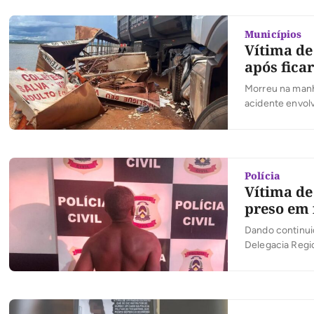
Municípios
Vítima de
após fica
Morreu na manhã
acidente envolv
confirmada pel
empresa, o jurí
Polícia
Vítima de
preso em 
Dando continuid
Delegacia Regi
a prisão em fla
vulnerável, con