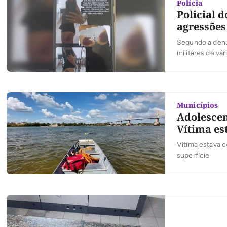
Polícia
Policial 
agressões
Segundo a denú
militares de vá
Municípios
Adolescen
Vítima es
Vítima estava c
superfície