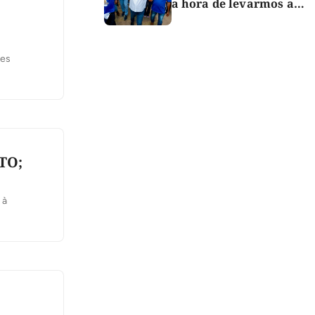
a hora de levarmos a
força do Bico para o
Congresso”
res
TO;
 à