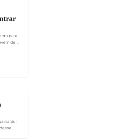
ontrar
 bem para
jovem de 21
Militar
m
uaína Sul
 dessa
peito e um