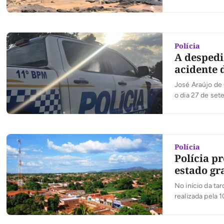
(TO). A vítima 
subaquáticos. 
Polícia
A despedi
acidente 
José Araújo de 
o dia 27 de se
José Araújo de 
domingo (20), 
Polícia
Polícia p
estado gr
No início da tar
realizada pela 
Regional de Di
em desfavor de 