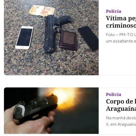
Polícia
Vítima pe
criminos
Foto – PM-TO L
um assaltante 
anos conseguiu 
(PM), a vítima 
Polícia
Corpo de
Araguaín
Na manhã desta
II, em Araguaín
forma, ainda não