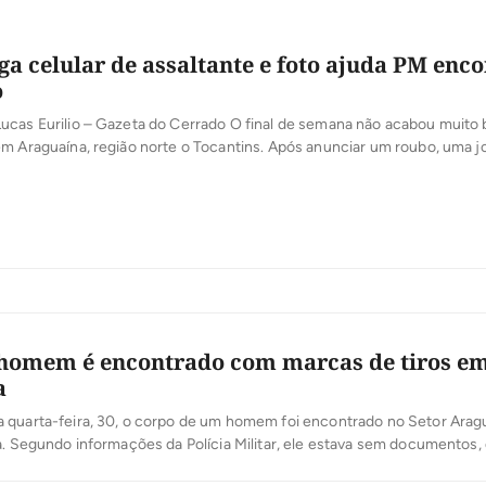
ga celular de assaltante e foto ajuda PM enc
o
ucas Eurilio – Gazeta do Cerrado O final de semana não acabou muito
em Araguaína, região norte o Tocantins. Após anunciar um roubo, uma 
recuperar um celular que estava com o criminoso. Ao chamar a Polícia 
contou estava em […]
 homem é encontrado com marcas de tiros e
a
 quarta-feira, 30, o corpo de um homem foi encontrado no Setor Arag
a. Segundo informações da Polícia Militar, ele estava sem documentos,
 foi identificado. A vítima foi morta por pelo menos três tiros, dois no 