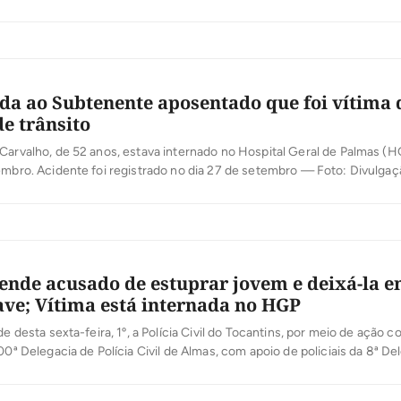
foi encontrada nesta sexta-feira, 3, por volta das 10h30, com a ajuda de
Com isso, o número de mortos sobe […]
da ao Subtenente aposentado que foi vítima 
de trânsito
Carvalho, de 52 anos, estava internado no Hospital Geral de Palmas (
tembro. Acidente foi registrado no dia 27 de setembro — Foto: Divulg
Carvalho, de 52 anos, subtenente da Polícia Militar aposentado, falece
após quase um mês de internação […]
rende acusado de estuprar jovem e deixá-la 
ave; Vítima está internada no HGP
de desta sexta-feira, 1º, a Polícia Civil do Tocantins, por meio de ação c
100ª Delegacia de Polícia Civil de Almas, com apoio de policiais da 8ª De
anópolis e da 14ª Central de Atendimento, deu cumprimento a mandado
um indivíduo de iniciais […]