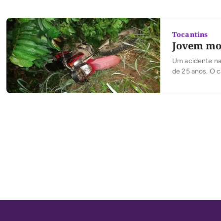
no rosto. Teste
Tocantins
Jovem mor
Um acidente na 
de 25 anos. O c
acordo com a Po
soltado no mom