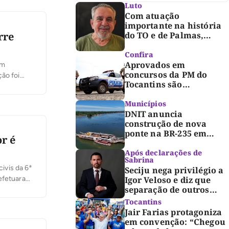
Luto
Com atuação
importante na história
rre
do TO e de Palmas,
morre Israel Siqueira;
Palmas decreta luto
Confira
oficial de três dias
Aprovados em
um
concursos da PM do
ão foi
Tocantins são
mações da
convocados para fase de
inclusão e posse
Municípios
DNIT anuncia
construção de nova
ponte na BR-235 em
r é
Pedro Afonso
Após declarações de
Sabrina
ivis da 6ª
Seciju nega privilégio a
Igor Veloso e diz que
 efetuaram
separação de outros
stupro de
presos é medida de
Tocantins
segurança
Jair Farias protagoniza
em convenção: “Chegou