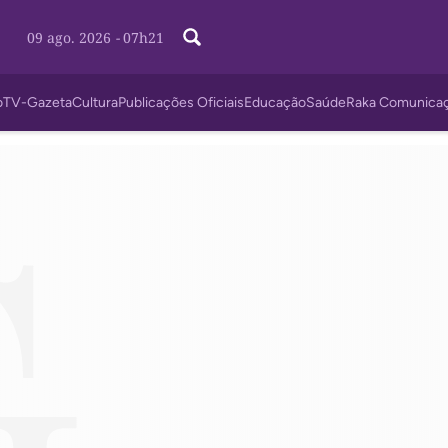
09 ago. 2026
-
07h21
o
TV-Gazeta
Cultura
Publicações Oficiais
Educação
Saúde
Raka Comunica