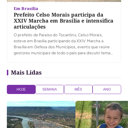
Em Brasília
Prefeito Celso Morais participa da
XXIV Marcha em Brasília e intensifica
articulações
O prefeito de Paraíso do Tocantins, Celso Morais,
esteve em Brasília participando da XXIV Marcha a
Brasília em Defesa dos Municípios, evento que reúne
gestores municipais de todo o país para discutir temas
prioritários do movimento municipalista. A agenda
abordou pautas fundamentais para o fortalecimento
Mais Lidas
das gestões locais. A comitiva de Paraíso contou ainda
com […]
HOJE
SEMANA
MÊS
ANO