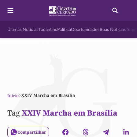
Últimas Notícias
Tocantins
Política
Oportunidades
Boas Notícias
Turis
XXIV Marcha em Brasília
Início
Tag
XXIV Marcha em Brasília
Compartilhar