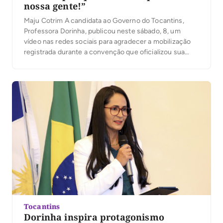
nossa gente!”
Maju Cotrim A candidata ao Governo do Tocantins,
Professora Dorinha, publicou neste sábado, 8, um
vídeo nas redes sociais para agradecer a mobilização
registrada durante a convenção que oficializou sua
candidatura. Segundo a organização, mais de 25 mil
pessoas participaram do evento. No vídeo, Dorinha
destacou a presença das caravanas, lideranças e
apoiadores que participaram […]
Tocantins
Dorinha inspira protagonismo