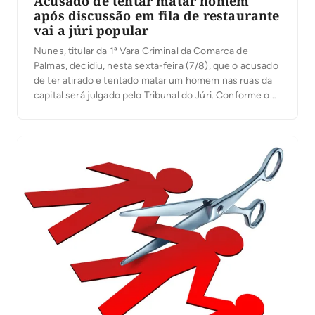
Acusado de tentar matar homem
após discussão em fila de restaurante
vai a júri popular
Nunes, titular da 1ª Vara Criminal da Comarca de
Palmas, decidiu, nesta sexta-feira (7/8), que o acusado
de ter atirado e tentado matar um homem nas ruas da
capital será julgado pelo Tribunal do Júri. Conforme o
processo, o crime aconteceu na manhã de 21 de
janeiro deste ano, na Quadra 101 Norte, na capital, […]