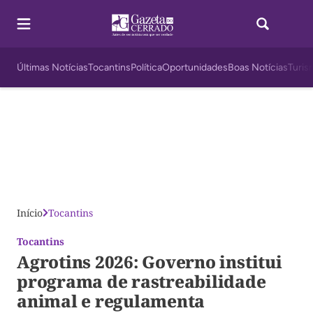
Últimas Notícias
Tocantins
Política
Oportunidades
Boas Notícias
Turis
Início
Tocantins
Tocantins
Agrotins 2026: Governo institui
programa de rastreabilidade
animal e regulamenta