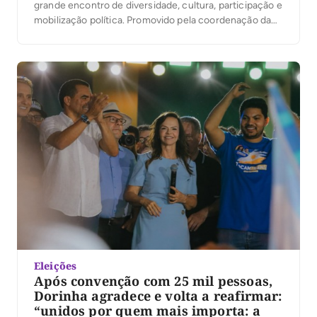
grande encontro de diversidade, cultura, participação e
mobilização política. Promovido pela coordenação da
campanha do presidente Luiz Inácio Lula da Silva no
Tocantins, sob a liderança da ex-senadora Kátia Abreu,
o evento reuniu jovens de Palmas em torno de […]
Eleições
Após convenção com 25 mil pessoas,
Dorinha agradece e volta a reafirmar:
“unidos por quem mais importa: a