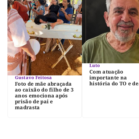
Luto
Com atuação
importante na
Gustavo Feitosa
história do TO e de
Foto de mãe abraçada
Palmas, morre Isra
ao caixão do filho de 3
Siqueira; Palmas
anos emociona após
decreta luto oficia
prisão de pai e
três dias
madrasta