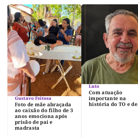
Luto
Com atuação
importante na
Gustavo Feitosa
história do TO e de
Foto de mãe abraçada
Palmas, morre Isra
ao caixão do filho de 3
Siqueira; Palmas
anos emociona após
decreta luto oficia
prisão de pai e
três dias
madrasta