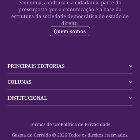
economia, a cultura e a cidadania, parte do
pressuposto que a comunicação é a base da
estrutura da sociedade democrática do estado de
direito.
Quem somos
PRINCIPAIS EDITORIAS
Últimas Notícias
COLUNAS
Palmas
Tocantins
Trocando em Miúdos
INSTITUCIONAL
Mundo
Policial
Política
Cultura Dinâmica
Midia Kit
Polícia
Saudabilidade
Contato
Termos de Uso
Política de Privacidade
Oportunidades
Planeta Vivo
Sobre
Cultura
Espaço Cidadania
Gazeta do Cerrado © 2026 Todos os direitos reservados.