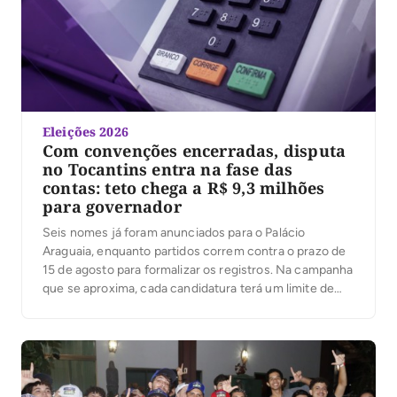
Eleições 2026
Com convenções encerradas, disputa
no Tocantins entra na fase das
contas: teto chega a R$ 9,3 milhões
para governador
Seis nomes já foram anunciados para o Palácio
Araguaia, enquanto partidos correm contra o prazo de
15 de agosto para formalizar os registros. Na campanha
que se aproxima, cada candidatura terá um limite de
despesas; ultrapassá-lo pode gerar multa igual ao valor
excedido. Com as convenções partidárias encerradas
e seis candidaturas anunciadas ao governo do […]