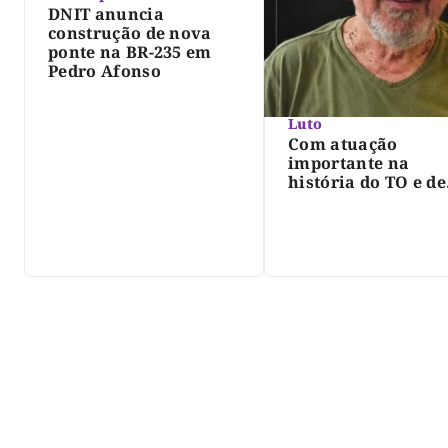
DNIT anuncia
construção de nova
ponte na BR-235 em
Pedro Afonso
Luto
Com atuação
importante na
história do TO e de
Palmas, morre Isra
Siqueira; Palmas
decreta luto oficia
três dias