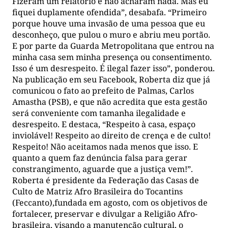
Fizeram um relatório e não acharam nada. Mas eu
fiquei duplamente ofendida”, desabafa. “Primeiro
porque houve uma invasão de uma pessoa que eu
desconheço, que pulou o muro e abriu meu portão.
E por parte da Guarda Metropolitana que entrou na
minha casa sem minha presença ou consentimento.
Isso é um desrespeito. É ilegal fazer isso”, ponderou.
Na publicação em seu Facebook, Roberta diz que já
comunicou o fato ao prefeito de Palmas, Carlos
Amastha (PSB), e que não acredita que esta gestão
será conveniente com tamanha ilegalidade e
desrespeito. E destaca, “Respeito à casa, espaço
inviolável! Respeito ao direito de crença e de culto!
Respeito! Não aceitamos nada menos que isso. E
quanto a quem faz denúncia falsa para gerar
constrangimento, aguarde que a justiça vem!”.
Roberta é presidente da Federação das Casas de
Culto de Matriz Afro Brasileira do Tocantins
(Feccanto),fundada em agosto, com os objetivos de
fortalecer, preservar e divulgar a Religião Afro-
brasileira, visando a manutenção cultural, o