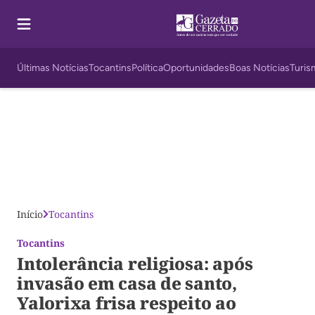
Últimas Notícias
Tocantins
Política
Oportunidades
Boas Notícias
Turis
Início
Tocantins
Tocantins
Intolerância religiosa: após
invasão em casa de santo,
Yalorixa frisa respeito ao