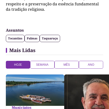
respeito e a preservação da essência fundamental
da tradição religiosa.
Assuntos
Tocantins
Palmas
Taquaruçu
Mais Lidas
HOJE
SEMANA
MÊS
ANO
Municípios