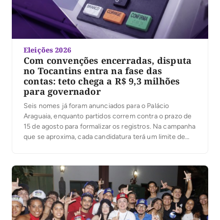
Eleições 2026
Com convenções encerradas, disputa
no Tocantins entra na fase das
contas: teto chega a R$ 9,3 milhões
para governador
Seis nomes já foram anunciados para o Palácio
Araguaia, enquanto partidos correm contra o prazo de
15 de agosto para formalizar os registros. Na campanha
que se aproxima, cada candidatura terá um limite de
despesas; ultrapassá-lo pode gerar multa igual ao valor
excedido. Com as convenções partidárias encerradas
e seis candidaturas anunciadas ao governo do […]