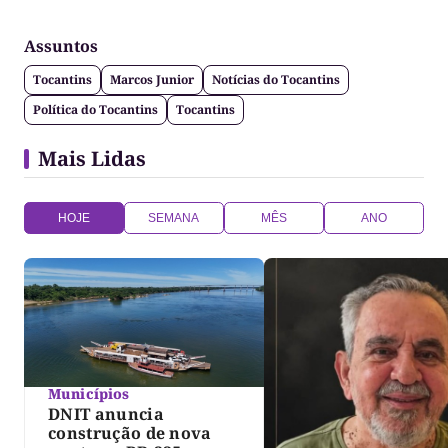
Assuntos
Tocantins
Marcos Junior
Notícias do Tocantins
Política do Tocantins
Tocantins
Mais Lidas
HOJE
SEMANA
MÊS
ANO
Municípios
DNIT anuncia
construção de nova