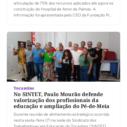
articulação de 75% dos recursos aplicados até agora na
construção do Hospital de Amor de Palmas. A
informação foi apresentada pelo CEO da Fundação Pio
XII, Henrique Prata, durante o 6º Encontro de
Coordenadores do Hospital de Amor no Tocantins, Pará
e Maranhão, realizado neste sábado (8), na […]
Tocantins
No SINTET, Paulo Mourão defende
valorização dos profissionais da
educação e ampliação do Pé-de-Meia
Durante reunião de alinhamento estratégico ocorrida
nesta sexta-feira (7) na sede do Sindicato dos
Trabalhadores em Educação do Tocantins (SINTET),