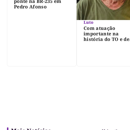
ponte na BR-235 em
Pedro Afonso
Luto
Com atuação
importante na
história do TO e de
Palmas, morre Isra
Siqueira; Palmas
decreta luto oficia
três dias