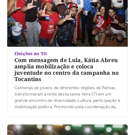
Eleições no TO
Com mensagem de Lula, Kátia Abreu
amplia mobilização e coloca
juventude no centro da campanha no
Tocantins
Centenas de jovens de diferentes regiões de Palmas
transformaram a noite desta sexta-feira (7) em um
grande encontro de diversidade, cultura, participação e
mobilização política. Promovido pela coordenação da
campanha do presidente Luiz Inácio Lula da Silva no
Tocantins, sob a liderança da ex-senadora Kátia Abreu,
o evento reuniu jovens de Palmas em torno de […]