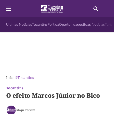
Últimas Notícias
Tocantins
Política
Oportunidades
Boas Notícias
Turis
Início
Tocantins
Tocantins
O efeito Marcos Júnior no Bico
Maju Cotrim