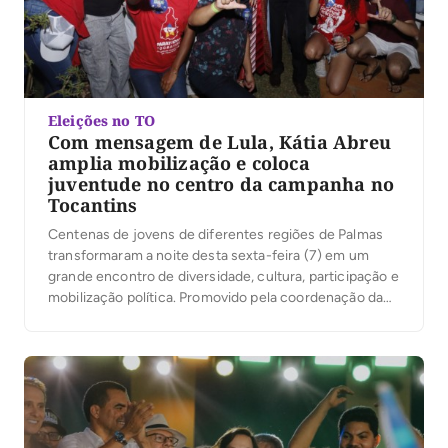
Eleições no TO
Com mensagem de Lula, Kátia Abreu
amplia mobilização e coloca
juventude no centro da campanha no
Tocantins
Centenas de jovens de diferentes regiões de Palmas
transformaram a noite desta sexta-feira (7) em um
grande encontro de diversidade, cultura, participação e
mobilização política. Promovido pela coordenação da
campanha do presidente Luiz Inácio Lula da Silva no
Tocantins, sob a liderança da ex-senadora Kátia Abreu,
o evento reuniu jovens de Palmas em torno de […]