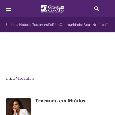
Últimas Notícias
Tocantins
Política
Oportunidades
Boas Notícias
Turis
Início
Tocantins
Trocando em Miúdos