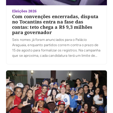
Eleições 2026
Com convenções encerradas, disputa
no Tocantins entra na fase das
contas: teto chega a R$ 9,3 milhões
para governador
Seis nomes já foram anunciados para o Palácio
Araguaia, enquanto partidos correm contra o prazo de
15 de agosto para formalizar os registros. Na campanha
que se aproxima, cada candidatura terá um limite de
despesas; ultrapassá-lo pode gerar multa igual ao valor
excedido. Com as convenções partidárias encerradas
e seis candidaturas anunciadas ao governo do […]