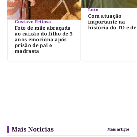
Luto
Com atuação
importante na
Gustavo Feitosa
história do TO e de
Foto de mãe abraçada
Palmas, morre Isra
ao caixão do filho de 3
Siqueira; Palmas
anos emociona após
decreta luto oficia
prisão de pai e
três dias
madrasta
Mais Notícias
Mais artigos