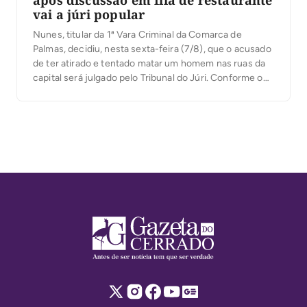
vai a júri popular
Nunes, titular da 1ª Vara Criminal da Comarca de
Palmas, decidiu, nesta sexta-feira (7/8), que o acusado
de ter atirado e tentado matar um homem nas ruas da
capital será julgado pelo Tribunal do Júri. Conforme o
processo, o crime aconteceu na manhã de 21 de
janeiro deste ano, na Quadra 101 Norte, na capital, […]