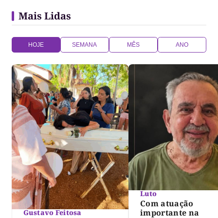
Mais Lidas
HOJE
SEMANA
MÊS
ANO
Luto
Com atuação
importante na
Gustavo Feitosa