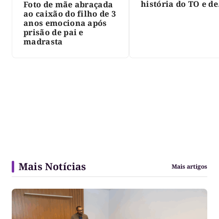
história do TO e de
Foto de mãe abraçada
Palmas, morre Isra
ao caixão do filho de 3
Siqueira; Palmas
anos emociona após
decreta luto oficia
prisão de pai e
três dias
madrasta
Mais Notícias
Mais artigos