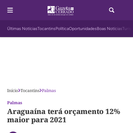
Últimas Notícias
Tocantins
Política
Oportunidades
Boas Notícias
Turis
Início
Tocantins
Palmas
Palmas
Araguaína terá orçamento 12%
maior para 2021