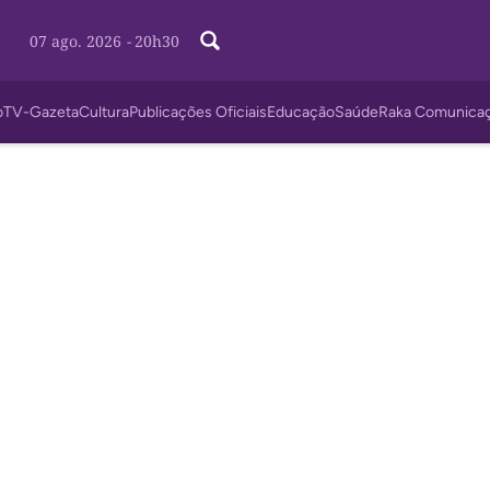
07 ago. 2026
-
20h30
o
TV-Gazeta
Cultura
Publicações Oficiais
Educação
Saúde
Raka Comunica