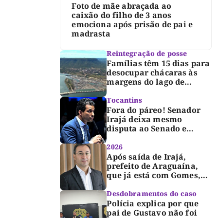
Foto de mãe abraçada ao
caixão do filho de 3 anos
emociona após prisão de pai e
madrasta
Reintegração de posse
Famílias têm 15 dias para
desocupar chácaras às
margens do lago de
Lajeado, determina
Justiça
Tocantins
Fora do páreo! Senador
Irajá deixa mesmo
disputa ao Senado e
desabafa: “Saio deste
processo de cabeça
2026
erguida, com gratidão e
Após saída de Irajá,
respeito”
prefeito de Araguaína,
que já está com Gomes,
entra também na
campanha de Dimas e
Desdobramentos do caso
fará anúncio oficial
Polícia explica por que
pai de Gustavo não foi