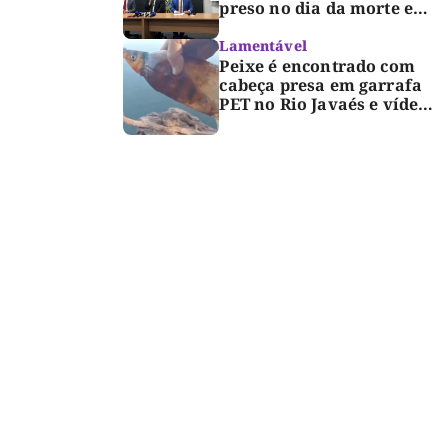
preso no dia da morte e
detalha avanço da
investigação
Lamentável
Peixe é encontrado com
cabeça presa em garrafa
PET no Rio Javaés e vídeo
alerta para impacto do
lixo nos rios